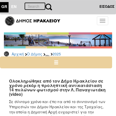
GR
EN
ΕΙΣΟΔΟΣ
Ο
Toggle
ΔΗΜΟΣ
navigati
Δελτία
Τύπου
Αρχείο
...
Αρχική
Ο Δήμος
2025
2026
2025
2024
2023
Ολοκληρώθηκε από τον Δήμο Ηρακλείου σε
χρόνο ρεκόρ η προληπτική αντικατάσταση
2022
14 πυλώνων φωτισμού στην Λ. Παναγιωτάκη
2021
(video)
2020
Σε σύντομο χρόνο και έπειτα από το συντονισμό των
Υπηρεσιών του Δήμου Ηρακλείου και της Τροχαίας,
2019
την οποία η Δημοτική Αρχή ευχαριστεί για την