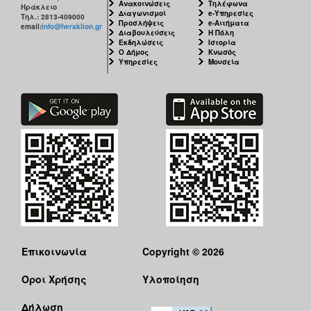
Ανακοινώσεις
Τηλέφωνα
Ηράκλειο
Διαγωνισμοί
e-Υπηρεσίες
Τηλ.: 2813-409000
Προσλήψεις
e-Αιτήματα
email:
info@heraklion.gr
Διαβουλεύσεις
Η Πόλη
Εκδηλώσεις
Ιστορία
Ο Δήμος
Κνωσός
Υπηρεσίες
Μουσεία
Επικοινωνία
Copyright © 2026
Όροι Χρήσης
Υλοποίηση
Δήλωση