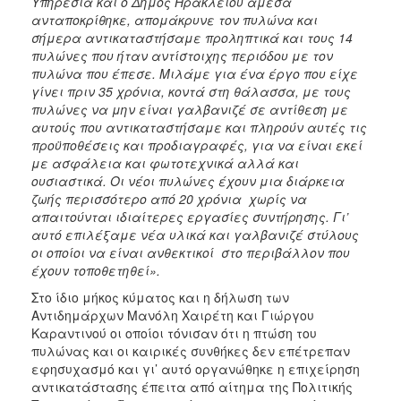
Υπηρεσία και ο Δήμος Ηρακλείου άμεσα
ανταποκρίθηκε, απομάκρυνε τον πυλώνα και
σήμερα αντικαταστήσαμε προληπτικά και τους 14
πυλώνες που ήταν αντίστοιχης περιόδου με τον
πυλώνα που έπεσε. Μιλάμε για ένα έργο που είχε
γίνει πριν 35 χρόνια, κοντά στη θάλασσα, με τους
πυλώνες να μην είναι γαλβανιζέ σε αντίθεση με
αυτούς που αντικαταστήσαμε και πληρούν αυτές τις
προϋποθέσεις και προδιαγραφές, για να είναι εκεί
με ασφάλεια και φωτοτεχνικά αλλά και
ουσιαστικά. Οι νέοι πυλώνες έχουν μια διάρκεια
ζωής περισσότερο από 20 χρόνια χωρίς να
απαιτούνται ιδιαίτερες εργασίες συντήρησης. Γι’
αυτό επιλέξαμε νέα υλικά και γαλβανιζέ στύλους
οι οποίοι να είναι ανθεκτικοί στο περιβάλλον που
έχουν τοποθετηθεί».
Στο ίδιο μήκος κύματος και η δήλωση των
Αντιδημάρχων Μανόλη Χαιρέτη και Γιώργου
Καραντινού οι οποίοι τόνισαν ότι η πτώση του
πυλώνας και οι καιρικές συνθήκες δεν επέτρεπαν
εφησυχασμό και γι’ αυτό οργανώθηκε η επιχείρηση
αντικατάστασης έπειτα από αίτημα της Πολιτικής