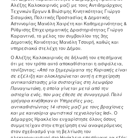
ΑΝΘΕΚΤΙΚΗ
Αλέξης Καλοκαιρινός μαζί με τους Αντιδημάρχους
ΠΟΛΗ
Τεχνικών Έργων & Βιώσιμης Κινητικότητας Γιώργο
Σισαμάκη, Πολιτικής Προστασίας & Δημοτικής
Αστυνομίας Μανόλη Χαιρέτη και Καθημερινότητας &
Ρύθμισης Επιχειρηματικής Δραστηριότητας Γιώργο
Καραντινό, το μέλος του συμβουλίου της 3ης
Δημοτικής Κοινότητας Μανόλη Τσουρή, καθώς και
υπηρεσιακά στελέχη του Δήμου.
Ο Αλέξης Καλοκαιρινός σε δήλωσή του επεσήμανε
ότι με τον τρόπο αυτό αποκαθίσταται η ασφάλεια,
τονίζοντας:
«
Από τα ξημερώματα της Κυριακής είναι
σε εξέλιξη και ολοκληρώνεται αυτή η επιχείρηση
αντικατάστασης μία συστοιχίας στη λεωφόρο
Παναγιωτάκη, η οποία γίνεται μετά από την
αστοχία ενός, που μας έθεσε σε συναγερμό. Πολύ
γρήγορα κινήθηκαν οι Υπηρεσίες μας,
αντικαθιστώντας 14 ιστούς μαζί με τους βραχίονες
και με καινούρια φωτιστικά τεχνολογίας
led
».
Ο
Δήμαρχος Ηρακλείου ευχαρίστησε όλους όσους
συμμετείχαν στην επιχείρηση ενώ αναφερόμενος
στον σχεδιασμό για τη βελτίωση του
ηλεκτροφωτισμού στο Ηράκλειο επεσήμανε τα εξής: