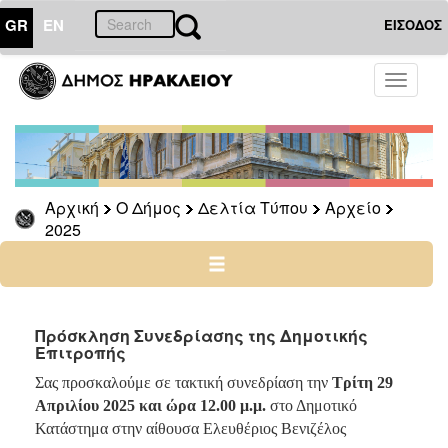
GR
EN
ΕΙΣΟΔΟΣ
Ο
Toggle
ΔΗΜΟΣ
navigati
Δελτία
Τύπου
Αρχείο
Αρχική
Ο Δήμος
Δελτία Τύπου
Αρχείο
2026
2025
2025
2024
2023
2022
Πρόσκληση Συνεδρίασης της Δημοτικής
Επιτροπής
2021
Σας προσκαλούμε σε τακτική συνεδρίαση την
Τρίτη 29
2020
Απριλίου 2025 και ώρα 12.00 μ.μ.
στο Δημοτικό
2019
Κατάστημα στην αίθουσα Ελευθέριος Βενιζέλος