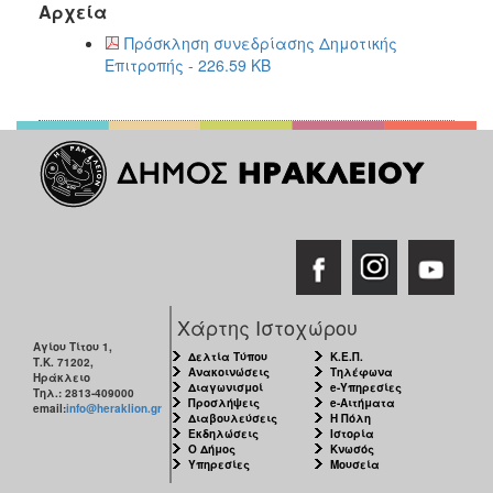
2018
Αρχεία
2017
Πρόσκληση συνεδρίασης Δημοτικής
Επιτροπής - 226.59 KB
2016
2015
2013
2012
2011
2010
2006
Χάρτης Ιστοχώρου
Αγίου Τίτου 1,
Δελτία Τύπου
Κ.Ε.Π.
Τ.Κ. 71202,
Ο
Ανακοινώσεις
Τηλέφωνα
Ηράκλειο
Διαγωνισμοί
e-Υπηρεσίες
ΤΟΠΟΣ
Τηλ.: 2813-409000
Προσλήψεις
e-Αιτήματα
ΜΑΣ
email:
info@heraklion.gr
Διαβουλεύσεις
Η Πόλη
Εκδηλώσεις
Ιστορία
Ο Δήμος
Κνωσός
ΠΟΛΙΤΙΣΜΟΣ
Υπηρεσίες
Μουσεία