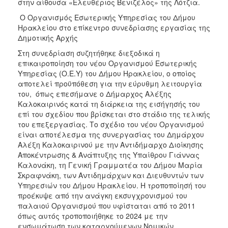
2018
στην αίθουσα «Ελευθέριος Βενιζέλος» της Λότζια.
2017
Ο Οργανισμός Εσωτερικής Υπηρεσίας του Δήμου
Ηρακλείου στο επίκεντρο συνεδρίασης εργασίας της
2016
Δημοτικής Αρχής
2015
Στη συνεδρίαση συζητήθηκε διεξοδικά η
2013
επικαιροποίηση του νέου Οργανισμού Εσωτερικής
Υπηρεσίας (Ο.Ε.Υ) του Δήμου Ηρακλείου, ο οποίος
2012
αποτελεί προϋπόθεση για την εύρυθμη λειτουργία
2011
του, όπως επεσήμανε ο Δήμαρχος Αλέξης
Καλοκαιρινός κατά τη διάρκεια της εισήγησής του
2010
επί του σχεδίου που βρίσκεται στο στάδιο της τελικής
2006
του επεξεργασίας. Το σχέδιο του νέου Οργανισμού
είναι αποτέλεσμα της συνεργασίας του Δημάρχου
Αλέξη Καλοκαιρινού με την Αντιδήμαρχο Διοίκησης
Αποκέντρωσης & Ανάπτυξης της Υπαίθρου Γιάννας
Καλονάκη, τη Γενική Γραμματέα του Δήμου Μαρία
Ο
Σκραφνάκη, των Αντιδημάρχων και Διευθυντών των
ΤΟΠΟΣ
Υπηρεσιών του Δήμου Ηρακλείου. Η τροποποίησή του
ΜΑΣ
προέκυψε από την ανάγκη εκσυγχρονισμού του
παλαιού Οργανισμού που υφίσταται από το 2011
ΠΟΛΙΤΙΣΜΟΣ
όπως αυτός τροποποιήθηκε το 2024 με την
ενσωμάτωση των καταργούμενων Νομικών