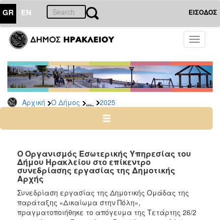
GR
EN
ΕΙΣΟΔΟΣ
Ο
Toggle
ΔΗΜΟΣ
navigati
Δελτία
Τύπου
Αρχείο
...
Αρχική
Ο Δήμος
2025
2026
2025
2024
2023
Ο Οργανισμός Εσωτερικής Υπηρεσίας του
Δήμου Ηρακλείου στο επίκεντρο
2022
συνεδρίασης εργασίας της Δημοτικής
2021
Αρχής
2020
Συνεδρίαση εργασίας της Δημοτικής Ομάδας της
παράταξης «Δικαίωμα στην Πόλη»,
2019
πραγματοποιήθηκε το απόγευμα της Τετάρτης 26/2