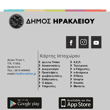
Χάρτης Ιστοχώρου
Αγίου Τίτου 1,
Δελτία Τύπου
Κ.Ε.Π.
Τ.Κ. 71202,
Ανακοινώσεις
Τηλέφωνα
Ηράκλειο
Διαγωνισμοί
e-Υπηρεσίες
Τηλ.: 2813-409000
Προσλήψεις
e-Αιτήματα
email:
info@heraklion.gr
Διαβουλεύσεις
Η Πόλη
Εκδηλώσεις
Ιστορία
Ο Δήμος
Κνωσός
Υπηρεσίες
Μουσεία