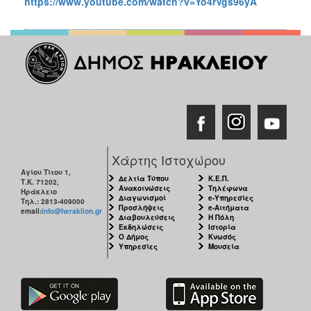
https://www.youtube.com/watch?v=Yo4rVgs96yA
Χάρτης Ιστοχώρου
Αγίου Τίτου 1,
Δελτία Τύπου
Κ.Ε.Π.
Τ.Κ. 71202,
Ανακοινώσεις
Τηλέφωνα
Ηράκλειο
Διαγωνισμοί
e-Υπηρεσίες
Τηλ.: 2813-409000
Προσλήψεις
e-Αιτήματα
email:
info@heraklion.gr
Διαβουλεύσεις
Η Πόλη
Εκδηλώσεις
Ιστορία
Ο Δήμος
Κνωσός
Υπηρεσίες
Μουσεία