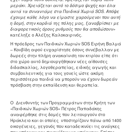
μεράκι. Χρειάζεται αυτό το δόσιμο ψυχής και όλα
αυτά τα συναντάμε στα Παιδικά Χωριά
SOS
. Απόψε
έχουμε κάθε λόγο να είμαστε χαρούμενοι που αυτή
η δομή, στην καρδιά της πόλης μας, ξαναβρίσκει με
διαφορετικούς όρους ρυθμούς που θα αποδώσουν»
κατέληξε ο Αλέξης Καλοκαιρινός.
Η πρόεδρος των Παιδικών Χωριών SOS Ειρήνη Βαλμά
– Κουβίδη αφού ευχαρίστησε όσους συνέβαλλαν με
δωρεές στην πλήρη ανακαίνιση του κτιρίου είπε ότι
στο χώρο αυτό δημιουργήθηκαν νέες αίθουσες
διδασκαλίας, λογοθεραπείας, ειδικής αγωγής και
συμβουλευτικής για τους γονείς ώστε ακόμη
περισσότερα παιδιά να μπορούν να έχουν δωρεάν
πρόσβαση στην εκπαίδευση και θεραπεία.
Ο Διευθυντής των Προγραμμάτων στην Κρήτη των
«Παιδικών Χωριών SOS» Πέτρος Παπαδάκης
αναφέρθηκε στις δομές που λειτουργούν στο
Ηράκλειο και οι οποίες υποστηρίζουν πάνω από 1400
οικογένειες, γεγονός που καταδεικνύει τις ανάγκες
που υπήρχαν και συνεχίζουν να υπάρχουν. Επίσης,