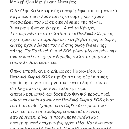
Μαλεβιζίου Μενέλαος Μποκέας.
ΑΝΘΕΚΤΙΚΗ
ΠΟΛΗ
Ο Αλέξης Καλοκαιρινός αναφέρθηκε στο σημαντικό
έργο που επιτελούν αυτές οι δομές και έχουν
προσφέρει πολλά σε οικογένειες της πόλης.
Συγκεκριμένα ανέφερε:
«Αυτό το Κέντρο,
λειτουργώντας στο πλαίσιο των Παιδικών Χωριών,
έχει αρκετά να προσφέρει και βέβαια ήδη οι δομές
αυτές έχουν δώσει πολλά στις οικογένειες της
πόλης. Τα Παιδικά Χωριά
SOS
είναι μία οργάνωση η
οποία δουλεύει χωρίς θόρυβο, αλλά με μεγάλη
αποτελεσματικότητα».
Όπως επεσήμανε ο Δήμαρχος Ηρακλείου, τα
Παιδικά Χωριά SOS στηρίζονται σε εθελοντικές
προσφορές για το έργο τους και οι δομές είναι
στελεχωμένες με ένα πολύ έμπειρο,
αποτελεσματικό και δοσμένο ψυχικά προσωπικό.
«
Αυτό το οποίο κάνουν τα Παιδικά Χωριά
SOS
είναι
αυτό το οποίο έχουμε καταλήξει ότι πρέπει να
γίνεται: Είναι η αποϊδρυματοποίηση, είναι η
επανένταξη, είναι η προσωποποιημένη και
οικογενειακά στοχευμένη φροντίδα. Και όλο αυτό
έχει πάρα πολύ δουλειά. Χρειάζεται πάρα πολύ