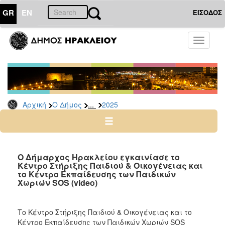
GR
EN
ΕΙΣΟΔΟΣ
Ο
Toggle
ΔΗΜΟΣ
navigati
Δελτία
Τύπου
Αρχείο
...
Αρχική
Ο Δήμος
2025
2026
2025
2024
2023
Ο Δήμαρχος Ηρακλείου εγκαινίασε το
Κέντρο Στήριξης Παιδιού & Οικογένειας και
2022
το Κέντρο Εκπαίδευσης των Παιδικών
2021
Χωριών SOS (video)
2020
2019
Το Κέντρο Στήριξης Παιδιού & Οικογένειας και το
Κέντρο Εκπαίδευσης των Παιδικών Χωριών SOS