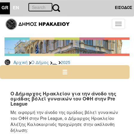
GR
EN
ΕΙΣΟΔΟΣ
Ο
Toggle
ΔΗΜΟΣ
navigati
Δελτία
Τύπου
Αρχείο
...
Αρχική
Ο Δήμος
2025
2026
2025
2024
2023
Ο Δήμαρχος Ηρακλείου για την άνοδο της
ομάδας βόλεϊ γυναικών του ΟΦΗ στην Pre
2022
League
2021
Με αφορμή την άνοδο της ομάδας βόλεϊ γυναικών
2020
του ΟΦΗ στην Pre League, ο Δήμαρχος Ηρακλείου
Αλέξης Καλοκαιρινός προχώρησε στην ακόλουθη
2019
δήλωση: