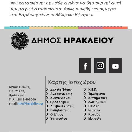
που καταφέρνει σε κάθε αγώνα να δημιουργεί αυτή
ΑΝΘΕΚΤΙΚΗ
ΠΟΛΗ
την μαγική ατμόσφαιρα, όπως συνέβη και σήμερα
στο Βαρδινογιάννειο Αθλητικό Κέντρο.».
Χάρτης Ιστοχώρου
Αγίου Τίτου 1,
Δελτία Τύπου
Κ.Ε.Π.
Τ.Κ. 71202,
Ανακοινώσεις
Τηλέφωνα
Ηράκλειο
Διαγωνισμοί
e-Υπηρεσίες
Τηλ.: 2813-409000
Προσλήψεις
e-Αιτήματα
email:
info@heraklion.gr
Διαβουλεύσεις
Η Πόλη
Εκδηλώσεις
Ιστορία
Ο Δήμος
Κνωσός
Υπηρεσίες
Μουσεία