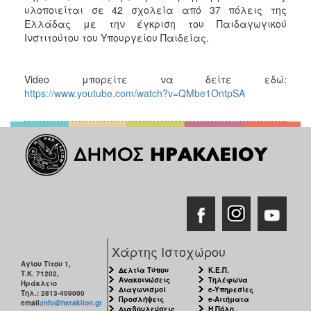
υλοποιείται σε 42 σχολεία από 37 πόλεις της
Ελλάδας με την έγκριση του Παιδαγωγικού
Ινστιτούτου του Υπουργείου Παιδείας.
Video μπορείτε να δείτε εδώ:
https://www.youtube.com/watch?v=QMbe1OntpSA
Χάρτης Ιστοχώρου
Αγίου Τίτου 1,
Δελτία Τύπου
Κ.Ε.Π.
Τ.Κ. 71202,
Ανακοινώσεις
Τηλέφωνα
Ηράκλειο
Διαγωνισμοί
e-Υπηρεσίες
Τηλ.: 2813-409000
Προσλήψεις
e-Αιτήματα
email:
info@heraklion.gr
Διαβουλεύσεις
Η Πόλη