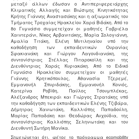
μεταξύ άλλων έδωσαν ο Αντιπεριφερειάρχης
Κλιματικής Αλλαγής και Βιώσιμης Κινητικότητας
Κρήτης Γιάννης Αναστασάκης και η αξιωματικός του
Τμήματος Τροχαίας Ηρακλείου Χαρά Βιδάκη. Από το
8ο Γυμνάσιο συμμετείχαν οι μαθητές Γαβριέλα
Χαιντεράνι, Νίκος Αρβανιτάκης, Μαρία Σολογιάννη,
Αμαλία Τιτάκη, Ελένη Μυτιληναίου υπό την
καθοδήγηση των εκπαιδευτικών Ουρανίας
Σφακιανάκη και Γιώργου Λαγουδιανάκη, της
συντονίστριας Στέλλας Πιταροκοίλη και της
Διευθύντριας Χαράς Κυριακάκη. Από το Ειδικό
Γυμνάσιο Ηρακλείου συμμετείχαν οι μαθητές
Γιάννης Κρητικόπουλος, Αθανασία Τζερεμέ,
Εμμανουήλ Σπυριδάκης, Εμμανουήλ Κονιός,
Κατερίνα Ροβίθη, Παύλος Τσουμπλέκας,
Αλέξανδρος Μπεκιράι και Γιώργος Στρατάκης υπό
την καθοδήγηση των εκπαιδευτικών Ελένης Τζιβάρα,
Δήμητρας Χανιωτάκη, Καλλιόπης Παπαδούλη,
Μαρίας Παπαδάκη και Θεοδώρας Αυχούδια, της
συντονίστριας Καλλιόπης Σεληνιωτάκη και του
Διευθυντή Σωτήρη Μανίκα.
Σημειώνεται ότι, φέτος το πρόγραμμα ecomobility