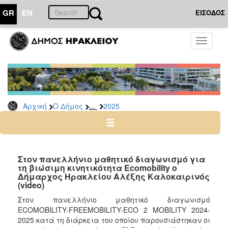
GR
EN
ΕΙΣΟΔΟΣ
Ο
Toggle
ΔΗΜΟΣ
navigati
Δελτία
Τύπου
Αρχείο
...
Αρχική
Ο Δήμος
2025
2026
2025
2024
2023
Στον πανελλήνιο μαθητικό διαγωνισμό για
τη βιώσιμη κινητικότητα Ecomobility ο
2022
Δήμαρχος Ηρακλείου Αλέξης Καλοκαιρινός
2021
(video)
2020
Στον πανελλήνιο μαθητικό διαγωνισμό
ECOMOBILITY-FREEMOBILITY-ECO 2 MOBILITY 2024-
2019
2025 κατά τη διάρκεια του οποίου παρουσιάστηκαν οι
ου