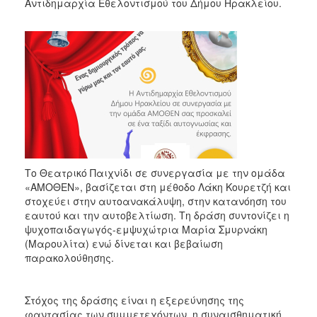
2018
Αντιδημαρχία Εθελοντισμού του Δήμου Ηρακλείου.
2017
2016
2015
2013
2012
2011
2010
2006
Το Θεατρικό Παιχνίδι σε συνεργασία με την ομάδα
«ΑΜΟΘΕΝ», βασίζεται στη μέθοδο Λάκη Κουρετζή και
στοχεύει στην αυτοανακάλυψη, στην κατανόηση του
εαυτού και την αυτοβελτίωση. Τη δράση συντονίζει η
ψυχοπαιδαγωγός-εμψυχώτρια Μαρία Σμυρνάκη
Ο
(Μαρουλίτα) ενώ δίνεται και βεβαίωση
ΤΟΠΟΣ
παρακολούθησης.
ΜΑΣ
ΠΟΛΙΤΙΣΜΟΣ
Στόχος της δράσης είναι η εξερεύνησης της
φαντασίας των συμμετεχόντων, η συναισθηματική