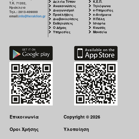
Δελτία Τύπου
Κ.Ε.Π.
Τ.Κ. 71202,
Ανακοινώσεις
Τηλέφωνα
Ηράκλειο
Διαγωνισμοί
e-Υπηρεσίες
Τηλ.: 2813-409000
Προσλήψεις
e-Αιτήματα
email:
info@heraklion.gr
Διαβουλεύσεις
Η Πόλη
Εκδηλώσεις
Ιστορία
Ο Δήμος
Κνωσός
Υπηρεσίες
Μουσεία
Επικοινωνία
Copyright © 2026
Όροι Χρήσης
Υλοποίηση