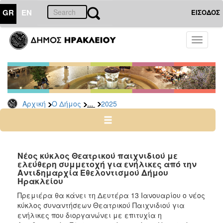
GR
EN
ΕΙΣΟΔΟΣ
Ο
Toggle
ΔΗΜΟΣ
navigati
Δελτία
Τύπου
Αρχείο
...
Αρχική
Ο Δήμος
2025
2026
2025
2024
2023
Νέος κύκλος Θεατρικού παιχνιδιού με
ελεύθερη συμμετοχή για ενήλικες από την
2022
Αντιδημαρχία Εθελοντισμού Δήμου
2021
Ηρακλείου
2020
Πρεμιέρα θα κάνει τη Δευτέρα 13 Ιανουαρίου ο νέος
κύκλος συναντήσεων Θεατρικού Παιχνιδιού για
2019
ενήλικες που διοργανώνει με επιτυχία η