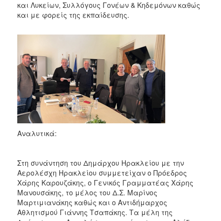
2018
και Λυκείων, Συλλόγους Γονέων & Κηδεμόνων καθώς
και με φορείς της εκπαίδευσης.
2017
2016
2015
2013
2012
2011
2010
2006
Αναλυτικά:
Στη συνάντηση του Δημάρχου Ηρακλείου με την
Ο
Αερολέσχη Ηρακλείου συμμετείχαν ο Πρόεδρος
ΤΟΠΟΣ
Χάρης Καρουζάκης, ο Γενικός Γραμματέας Χάρης
ΜΑΣ
Μανουσάκης, το μέλος του Δ.Σ. Μαρίνος
Μαρτιμιανάκης καθώς και ο Αντιδήμαρχος
ΠΟΛΙΤΙΣΜΟΣ
Αθλητισμού Γιάννης Τσαπάκης. Τα μέλη της