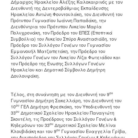
Δήμαρχος Ηρακλείου Αλέξης Καλοκαιρινός με τον
Διευθυντή της Δευτεροβάθμιας Εκπαίδευσης
Ηρακλείου Αντώνη Φουντουλάκη, τον Διευθυντή του
Πρότυπου Γυμνασίου Ιωάννη Παπαδάκη, την
Διευθύντρια του Πρότυπου Λυκείου Μαρία
Πολυχρονάκη, τον Πρόεδρο του ΕΠΕΣ (Εποπτικά
Συμβούλια) του Λυκείου Σπύρο Αναστασιάδη, τον
Πρόεδρο του Συλλόγου Γονέων του Γυμνασίου
Εμμανουήλ Ματζαπετάκη, την Πρόεδρο του
Συλλόγου Γονέων του Λυκείου Λίζα Φωτειάδου και
τον Πρόεδρο της Ένωσης Συλλόγων Γονέων
Ηρακλείου και Δημοτικό Σύμβουλο Δημήτρη
Δουλουφάκη.
ου
Τέλος, στη συνάντηση με τον Διευθυντή του 9
Γυμνασίου Δημήτρη Σακελλάρη, τον Διευθυντή του
ου
10
ΓΕΛ Δημήτρη Φρεσκάκη, τον Υποδιευθυντή του
ου
33
Δημοτικού Σχολείου Ηρακλείου Παναγιώτη
Σκουτέλη, τις Προέδρους του Συλλόγου Γονέων &
ου
Κηδεμόνων του 33
Δημοτικού Σχολείου Μελίνα
ου
Κλουβιδάκη και του 9
Γυμνασίου Ευαγγελία Γρίβα,
την Αντιπρόεδρο του Συλλόγου Γονέων & Κηδεμόνων