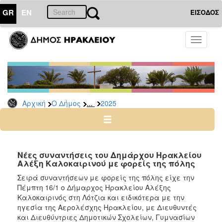
GR
EN
ΕΙΣΟΔΟΣ
Ο
Toggle
ΔΗΜΟΣ
navigati
Δελτία
Τύπου
Αρχείο
...
Αρχική
Ο Δήμος
2025
2026
2025
2024
2023
Νέες συναντήσεις του Δημάρχου Ηρακλείου
Αλέξη Καλοκαιρινού με φορείς της πόλης
2022
Σειρά συναντήσεων με φορείς της πόλης είχε την
2021
Πέμπτη 16/1 ο Δήμαρχος Ηρακλείου Αλέξης
2020
Καλοκαιρινός στη Λότζια και ειδικότερα με την
ηγεσία της Αερολέσχης Ηρακλείου, με Διευθυντές
2019
και Διευθύντριες Δημοτικών Σχολείων, Γυμνασίων