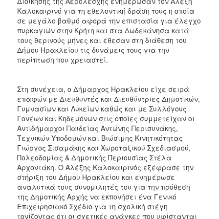
Διοίκησης της Αερολέσχης ενημέρωσαν τον Αλέξη
ΑΝΘΕΚΤΙΚΗ
Καλοκαιρινό για τη εθελοντική δράση τους η οποία
ΠΟΛΗ
σε μεγάλο βαθμό αφορά την επιστασία για έλεγχο
πυρκαγιών στην Κρήτη και στα Δωδεκάνησα κατά
τους θερινούς μήνες και έθεσαν στη διάθεση του
Δήμου Ηρακλείου τις δυνάμεις τους για την
περίπτωση που χρειαστεί.
Στη συνέχεια, ο Δήμαρχος Ηρακλείου είχε σειρά
επαφών με Διευθυντές και Διευθύντριες Δημοτικών,
Γυμνασίων και Λυκείων καθώς και με Συλλόγους
Γονέων και Κηδεμόνων στις οποίες συμμετείχαν οι
Αντιδήμαρχοι Παιδείας Αντώνης Περισυνάκης,
Τεχνικών Υποδομών και Βιώσιμης Κινητικότητας
Γιώργος Σισαμάκης και Χωροταξικού Σχεδιασμού,
Πολεοδομίας & Δημοτικής Περιουσίας Στέλα
Αρχοντάκη. Ο Αλέξης Καλοκαιρινός εξέφρασε την
στήριξη του Δήμου Ηρακλείου και ενημέρωσε
αναλυτικά τους συνομιλητές του για την πρόθεση
της Δημοτικής Αρχής να εκπονήσει ένα Γενικό
Επιχειρησιακό Σχέδιο για τη σχολική στέγη
τονίζοντας ότι οι σχετικές ανάγκες που υφίστανται