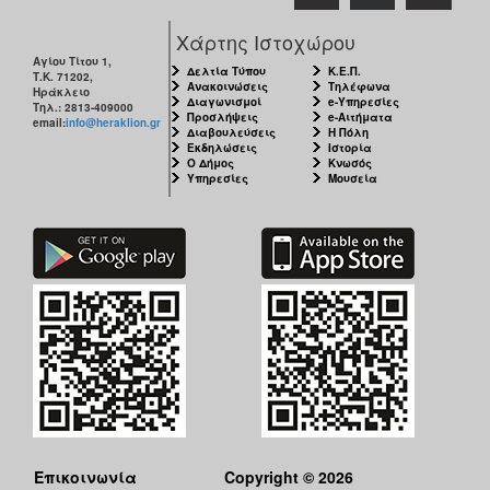
Χάρτης Ιστοχώρου
Αγίου Τίτου 1,
Δελτία Τύπου
Κ.Ε.Π.
Τ.Κ. 71202,
Ανακοινώσεις
Τηλέφωνα
Ηράκλειο
Διαγωνισμοί
e-Υπηρεσίες
Τηλ.: 2813-409000
Προσλήψεις
e-Αιτήματα
email:
info@heraklion.gr
Διαβουλεύσεις
Η Πόλη
Εκδηλώσεις
Ιστορία
Ο Δήμος
Κνωσός
Υπηρεσίες
Μουσεία
Επικοινωνία
Copyright © 2026