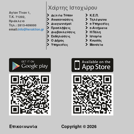
Χάρτης Ιστοχώρου
Αγίου Τίτου 1,
Δελτία Τύπου
Κ.Ε.Π.
Τ.Κ. 71202,
Ανακοινώσεις
Τηλέφωνα
Ηράκλειο
Διαγωνισμοί
e-Υπηρεσίες
Τηλ.: 2813-409000
Προσλήψεις
e-Αιτήματα
email:
info@heraklion.gr
Διαβουλεύσεις
Η Πόλη
Εκδηλώσεις
Ιστορία
Ο Δήμος
Κνωσός
Υπηρεσίες
Μουσεία
Επικοινωνία
Copyright © 2026