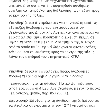
σημαντικές φθορές, με τεχνοτροπία «χτενιστού»
ΑΝΘΕΚΤΙΚΗ
μπετόν, έτσι ώστε να δημιουργηθούν συνθήκες
ΠΟΛΗ
ομαλής και απρόσκοπτης διέλευσης των πεζών προς
το κέντρο της πόλης.
Υπενθυμίζεται ότι πρόκειται για την πρώτη από τις
έξι πεζές διαδρομές που εντάσσονται στον
σχεδιασμό της Δημοτικής Αρχής, και αναμένεται να
εξασφαλίσει την απρόσκοπτη διέλευση πεζών σε
μήκος περίπου 550 μέτρων στο τμήμα της Λ. Ικάρου
από το οποίο καθημερινά διέρχονται εκατοντάδες
κάτοικοι και επισκέπτες προς το κέντρο της πόλης
λόγω του σταθμού του υπεραστικού ΚΤΕΛ.
Υπενθυμίζεται ότι ανάλογες πεζές διαδρομές
προβλέπεται να δημιουργηθούν στις οδούς:
Γερωνυμάκη, για τη σύνδεση Πατελών - κέντρου,
από Γερωνυμάκη & Εθν. Αντιστάσεως μέχρι το πάρκο
Γεωργιάδη, (μήκος περίπου 250 μ.).
Εμμανουήλ Ξάνθου, για τη σύνδεση της λ. Ικάρου με
ου
τα σχολικά συγκροτήματα του 12
Γυμνασίου και