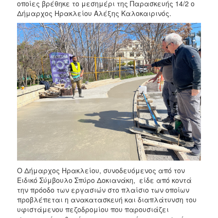
2018
οποίες βρέθηκε το μεσημέρι της Παρασκευής 14/2 ο
Δήμαρχος Ηρακλείου Αλέξης Καλοκαιρινός.
2017
2016
2015
2013
2012
2011
2010
2006
Ο
Ο Δήμαρχος Ηρακλείου, συνοδευόμενος από τον
ΤΟΠΟΣ
ΜΑΣ
Ειδικό Σύμβουλο Σπύρο Δοκιανάκη, είδε από κοντά
την πρόοδο των εργασιών στο πλαίσιο των οποίων
προβλέπεται η ανακατασκευή και διαπλάτυνση του
ΠΟΛΙΤΙΣΜΟΣ
υφιστάμενου πεζοδρομίου που παρουσιάζει