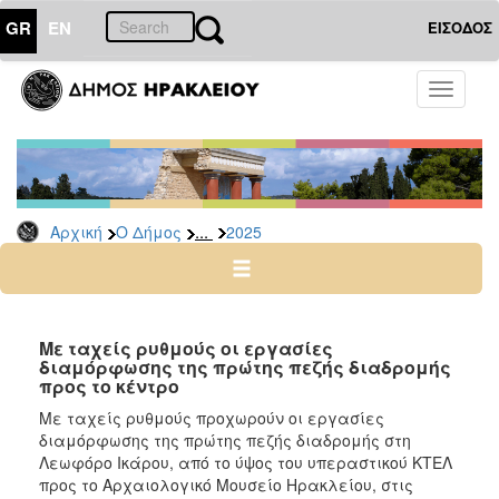
GR
EN
ΕΙΣΟΔΟΣ
Ο
Toggle
ΔΗΜΟΣ
navigati
Δελτία
Τύπου
Αρχείο
...
Αρχική
Ο Δήμος
2025
2026
2025
2024
2023
Με ταχείς ρυθμούς οι εργασίες
διαμόρφωσης της πρώτης πεζής διαδρομής
2022
προς το κέντρο
2021
Με ταχείς ρυθμούς προχωρούν οι εργασίες
2020
διαμόρφωσης της πρώτης πεζής διαδρομής στη
Λεωφόρο Ικάρου, από το ύψος του υπεραστικού ΚΤΕΛ
2019
προς το Αρχαιολογικό Μουσείο Ηρακλείου, στις