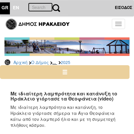
GR
EN
ΕΙΣΟΔΟΣ
Ο
Toggle
ΔΗΜΟΣ
navigati
Δελτία
Τύπου
Αρχείο
...
Αρχική
Ο Δήμος
2025
2026
2025
2024
2023
Με ιδιαίτερη λαμπρότητα και κατάνυξη το
Ηράκλειο γιόρτασε τα Θεοφάνεια (video)
2022
Με ιδιαίτερη λαμπρότητα και κατάνυξη, το
2021
Ηράκλειο γιόρτασε σήμερα τα Άγια Θεοφάνεια
2020
κάτω από τον λαμπερό ήλιο και με τη συμμετοχή
πλήθους κόσμου.
2019