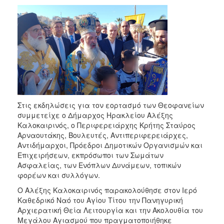
2018
2017
2016
2015
2013
2012
2011
Στις εκδηλώσεις για τον εορτασμό των Θεοφανείων
2010
συμμετείχε ο Δήμαρχος Ηρακλείου Αλέξης
2006
Καλοκαιρινός, ο Περιφερειάρχης Κρήτης Σταύρος
Αρναουτάκης, Βουλευτές, Αντιπεριφερειάρχες,
Αντιδήμαρχοι, Πρόεδροι Δημοτικών Οργανισμών και
Επιχειρήσεων, εκπρόσωποι των Σωμάτων
Ασφαλείας, των Ενόπλων Δυνάμεων, τοπικών
Ο
φορέων και συλλόγων.
ΤΟΠΟΣ
ΜΑΣ
Ο Αλέξης Καλοκαιρινός παρακολούθησε στον Ιερό
Καθεδρικό Ναό του Αγίου Τίτου την Πανηγυρική
ΠΟΛΙΤΙΣΜΟΣ
Αρχιερατική Θεία Λειτουργία και την Ακολουθία του
Μεγάλου Αγιασμού που πραγματοποιήθηκε