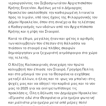
ιερουργούντος του Σεβασμιωτάτου Αρχιεπισκόπου
ΑΝΘΕΚΤΙΚΗ
ΠΟΛΗ
Κρήτης Ευγενίου. Αμέσως μετά ο Δήμαρχος
Ηρακλείου ακολούθησε την καθιερωμένη λιτανεία
προς το λιμάνι, υπό τους ήχους της Φιλαρμονικής του
Δήμου Ηρακλείου, όπου στη συνέχεια θα τελέστηκε
ο Καθαγιασμός των υδάτων από τον Αρχιεπίσκοπο
Κρήτης και η ρίψη του Σταυρού.
Κατά το έθιμο, μεγάλος ήταν και φέτος ο αριθμός
των κολυμβητών που έπεσαν στη θάλασσα να
πιάσουν το σταυρό ενώ πλήθος σκαφών
δημιούργησαν μια ξεχωριστή ατμόσφαιρα στο χώρο
της τελετής.
Ο Αλέξης Καλοκαιρινός συνεχάρη τον πρώτο
κολυμβητή που έπιασε τον Σταυρό, Γρηγόρη Πολίτη
και στο μήνυμά του για τα Θεοφάνεια ευχήθηκε
μεταξύ άλλων, ο ήλιος και το φως να μπαίνει στις
ψυχές μας και να οδηγεί την καρδιά μας και το νου
μας το 2025 για να αντιμετωπίσουμε τις
προκλήσεις. Όλη η δήλωση του Δημάρχου Ηρακλείου:
«
Είμαστε εδώ στα Θεοφάνεια μία ημέρα φωτεινή
και μάλιστα μία ημέρα μετά από μέρες πολύ