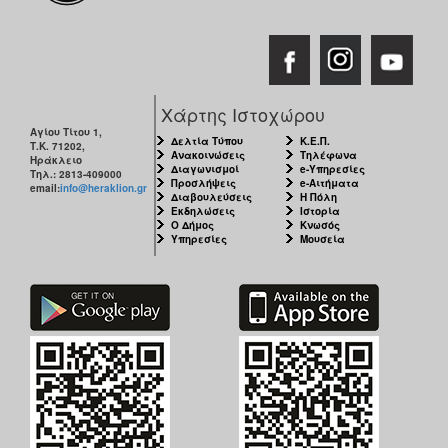
Χάρτης Ιστοχώρου
Αγίου Τίτου 1,
Δελτία Τύπου
Κ.Ε.Π.
Τ.Κ. 71202,
Ανακοινώσεις
Τηλέφωνα
Ηράκλειο
Διαγωνισμοί
e-Υπηρεσίες
Τηλ.: 2813-409000
Προσλήψεις
e-Αιτήματα
email:
info@heraklion.gr
Διαβουλεύσεις
Η Πόλη
Εκδηλώσεις
Ιστορία
Ο Δήμος
Κνωσός
Υπηρεσίες
Μουσεία