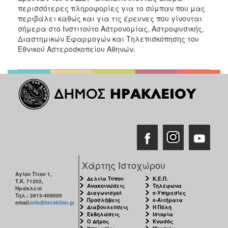
ΑΝΘΕΚΤΙΚΗ
περισσότερες πληροφορίες για το σύμπαν που μας
ΠΟΛΗ
περιβάλει καθώς και για τις έρευνες που γίνονται
σήμερα στο Ινστιτούτο Αστρονομίας, Αστροφυσικής,
Διαστημικών Εφαρμογών και Τηλεπισκόπησης του
Εθνικού Αστεροσκοπείου Αθηνών.
Χάρτης Ιστοχώρου
Αγίου Τίτου 1,
Δελτία Τύπου
Κ.Ε.Π.
Τ.Κ. 71202,
Ανακοινώσεις
Τηλέφωνα
Ηράκλειο
Διαγωνισμοί
e-Υπηρεσίες
Τηλ.: 2813-409000
Προσλήψεις
e-Αιτήματα
email:
info@heraklion.gr
Διαβουλεύσεις
Η Πόλη
Εκδηλώσεις
Ιστορία
Ο Δήμος
Κνωσός