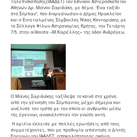
2018
Τηλεπισκόπησης(ΙΑΑΔΕΤ) του Εθνικού Αστεροσκοπείου
Αθηνών Δρ. Μάνου Σαριδάκη, με θέμα: 'Ένα ταξίδι
2017
στο Σύμπαν", που διοργάνωσαν ο Δήμος Ηρακλείου
2016
και ο Εντεταλμένος Σύμβουλος Νίκος Κονταράκης με
το Σύλλογο Φίλων Αστρονομίας Κρήτης, την Τετάρτη
2015
7/5, στην αίθουσα «Μ.Καρέλλης» της οδού Ανδρόγεω.
2013
2012
2011
2010
2006
Ο Μάνος Σαριδάκης ταξίδεψε το κοινό στο χρόνο,
από την γέννηση του Σύμπαντος μέχρι σήμερα και
Ο
ανέλυσε τον τρόπο με τον οποίο οι άνθρωποι μέσω
ΤΟΠΟΣ
ΜΑΣ
της έρευνας ανακάλυπταν την γνώση αυτή.
Η ομιλία έκλεισε με πολλές ερωτήσεις από τους
ΠΟΛΙΤΙΣΜΟΣ
συμμετέχοντες, που με προθυμία απάντησε ο Δ/ντής
Ερευνών του ΙΑΑΔΕΤ αποκαλύπτοντας ακόμα