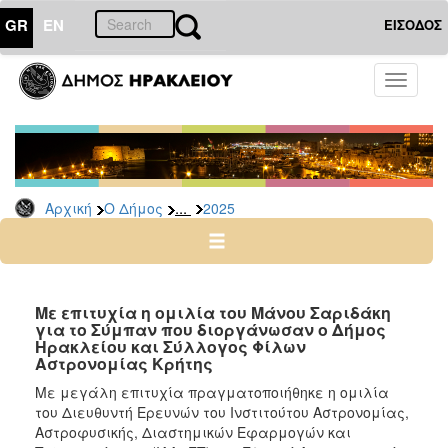
GR
EN
ΕΙΣΟΔΟΣ
Ο
Toggle
ΔΗΜΟΣ
navigati
Δελτία
Τύπου
Αρχείο
...
Αρχική
Ο Δήμος
2025
2026
2025
2024
2023
Με επιτυχία η ομιλία του Μάνου Σαριδάκη
για το Σύμπαν που διοργάνωσαν ο Δήμος
2022
Ηρακλείου και Σύλλογος Φίλων
2021
Αστρονομίας Κρήτης
2020
Mε μεγάλη επιτυχία πραγματοποιήθηκε η ομιλία
του Διευθυντή Ερευνών του Ινστιτούτου Αστρονομίας,
2019
Αστροφυσικής, Διαστημικών Εφαρμογών και