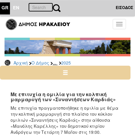
GR
EN
ΕΙΣΟΔΟΣ
Ο
Toggle
ΔΗΜΟΣ
navigati
Δελτία
Τύπου
Αρχείο
...
Αρχική
Ο Δήμος
2025
2026
2025
2024
2023
Με επιτυχία η ομιλία για την κολπική
μαρμαρυγή των «Συναντήσεων Καρδιάς»
2022
Με επιτυχία πραγματοποιήθηκε η ομιλία με θέμα
2021
την κολπική μαρμαρυγή στο πλαίσιο του κύκλου
2020
ομιλιών «Συναντήσεις Καρδιάς» στην αίθουσα
«Μανόλης Καρέλλης» του δημοτικού κτιρίου
2019
Ανδρόγεω την Τετάρτη 7 Μαΐου στις 19:00.