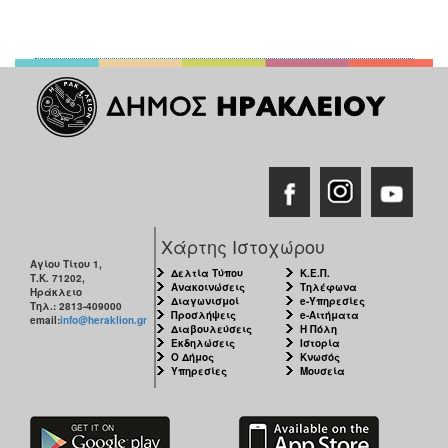
Χάρτης Ιστοχώρου
Αγίου Τίτου 1,
Δελτία Τύπου
Κ.Ε.Π.
Τ.Κ. 71202,
Ανακοινώσεις
Τηλέφωνα
Ηράκλειο
Διαγωνισμοί
e-Υπηρεσίες
Τηλ.: 2813-409000
Προσλήψεις
e-Αιτήματα
email:
info@heraklion.gr
Διαβουλεύσεις
Η Πόλη
Εκδηλώσεις
Ιστορία
Ο Δήμος
Κνωσός
Υπηρεσίες
Μουσεία