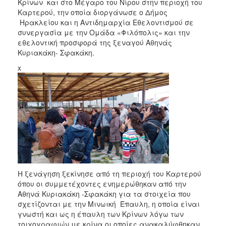
2018
Κρίνων και στο Μέγαρο του Νίρου στην περιοχή του
Καρτερού, την οποία διοργάνωσε ο Δήμος
2017
Ηρακλείου και η Αντιδημαρχία Εθελοντισμού σε
2016
συνεργασία με την Ομάδα «Φιλόπολις» και την
εθελοντική προσφορά της ξεναγού Αθηνάς
2015
Κυριακάκη- Σφακάκη.
2013
x
2012
2011
2010
2006
Ο
Η ξενάγηση ξεκίνησε από τη περιοχή του Καρτερού
ΤΟΠΟΣ
όπου οι συμμετέχοντες ενημερώθηκαν από την
ΜΑΣ
Αθηνά Κυριακάκη -Σφακάκη για τα στοιχεία που
σχετίζονται με την Μινωική Έπαυλη, η οποία είναι
ΠΟΛΙΤΙΣΜΟΣ
γνωστή και ως η έπαυλη των Κρίνων λόγω των
τοιχογραφιών με κρίνα οι οποίες ανακαλύφθηκαν