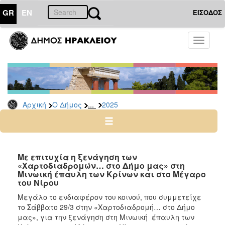
GR
EN
ΕΙΣΟΔΟΣ
Ο
Toggle
ΔΗΜΟΣ
navigati
Δελτία
Τύπου
Αρχείο
...
Αρχική
Ο Δήμος
2025
2026
2025
2024
2023
Με επιτυχία η ξενάγηση των
«Χαρτοδιαδρομών… στο Δήμο μας» στη
2022
Μινωική έπαυλη των Κρίνων και στο Μέγαρο
2021
του Νίρου
2020
Μεγάλο το ενδιαφέρον του κοινού, που συμμετείχε
το Σάββατο 29/3 στην «Χαρτοδιαδρομή… στο Δήμο
2019
μας», για την ξενάγηση στη Μινωική έπαυλη των