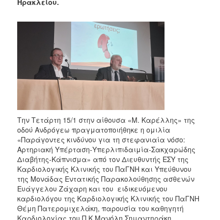
2018
Ηρακλείου.
2017
2016
2015
2013
2012
2011
2010
2006
Την Τετάρτη 15/1 στην αίθουσα «Μ. Καρέλλης» της
οδού Ανδρόγεω πραγματοποιήθηκε η ομιλία
«Παράγοντες κινδύνου για τη στεφανιαία νόσο:
Αρτηριακή Υπέρταση-Υπερλιπιδαιμία-Σακχαρώδης
Διαβήτης-Κάπνισμα» από τον Διευθυντής ΕΣΥ της
Ο
Καρδιολογικής Κλινικής του ΠαΓΝΗ και Υπεύθυνου
ΤΟΠΟΣ
της Μονάδας Εντατικής Παρακολούθησης ασθενών
ΜΑΣ
Ευάγγελου Ζάχαρη και του ειδικευόμενου
καρδιολόγου της Καρδιολογικής Κλινικής του ΠαΓΝΗ
ΠΟΛΙΤΙΣΜΟΣ
Θέμη Πατερομιχελάκη, παρουσία του καθηγητή
Καρδιολογίας του Π.Κ Μανόλη Σημαντηράκη.