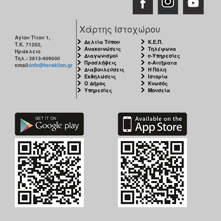
Χάρτης Ιστοχώρου
Αγίου Τίτου 1,
Δελτία Τύπου
Κ.Ε.Π.
Τ.Κ. 71202,
Ανακοινώσεις
Τηλέφωνα
Ηράκλειο
Διαγωνισμοί
e-Υπηρεσίες
Τηλ.: 2813-409000
Προσλήψεις
e-Αιτήματα
email:
info@heraklion.gr
Διαβουλεύσεις
Η Πόλη
Εκδηλώσεις
Ιστορία
Ο Δήμος
Κνωσός
Υπηρεσίες
Μουσεία