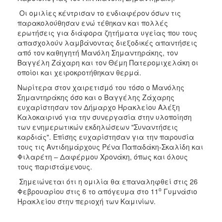
ΑΝΘΕΚΤΙΚΗ
Οι ομιλίες κέντρισαν το ενδιαφέρον όσων τις
ΠΟΛΗ
παρακολούθησαν ενώ τέθηκαν και πολλές
ερωτήσεις για διάφορα ζητήματα υγείας που τους
απασχολούν λαμβάνοντας διεξοδικές απαντήσεις
από τον καθηγητή Μανόλη Σημαντηράκης, τον
Βαγγέλη Ζάχαρη και τον Θέμη Πατερομιχελάκη οι
οποίοι και χειροκροτήθηκαν θερμά.
Νωρίτερα στον χαιρετισμό του τόσο ο Μανόλης
Σημαντηράκης όσο και ο Βαγγέλης Ζάχαρης
ευχαρίστησαν τον Δήμαρχο Ηρακλείου Αλέξη
Καλοκαιρινό για την συνεργασία στην υλοποίηση
των ενημερωτικών εκδηλώσεων "Συναντήσεις
καρδιάς". Επίσης ευχαρίστησαν για την παρουσία
τους τις Αντιδημάρχους Ρένα Παπαδάκη-Σκαλίδη και
Φιλαρέτη – Δαφέρμου Χρονάκη, όπως και όλους
τους παριστάμενους.
Σημειώνεται ότι η ομιλία θα επαναληφθεί στις 26
ο
Φεβρουαρίου στις 6 το απόγευμα στο 11
Γυμνάσιο
Ηρακλείου στην περιοχή των Καμινίων.