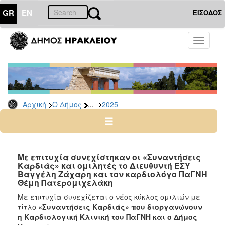
GR
EN
ΕΙΣΟΔΟΣ
Ο
Toggle
ΔΗΜΟΣ
navigati
Δελτία
Τύπου
Αρχείο
...
Αρχική
Ο Δήμος
2025
2026
2025
2024
2023
Με επιτυχία συνεχίστηκαν οι «Συναντήσεις
Καρδιάς» και ομιλητές το Διευθυντή ΕΣΥ
2022
Bαγγέλη Ζάχαρη και τον καρδιολόγο ΠαΓΝΗ
2021
Θέμη Πατερομιχελάκη
2020
Mε επιτυχία συνεχίζεται ο νέος κύκλος ομιλιών με
τίτλο
«Συναντήσεις Καρδιάς» που διοργανώνουν
2019
η Καρδιολογική Κλινική του ΠαΓΝΗ και ο Δήμος