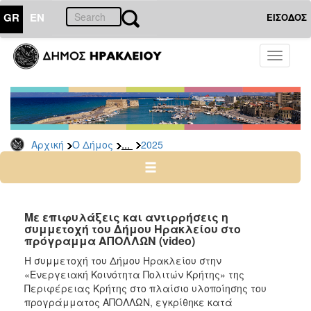
GR
EN
ΕΙΣΟΔΟΣ
Ο
Toggle
ΔΗΜΟΣ
navigati
Δελτία
Τύπου
Αρχείο
...
Αρχική
Ο Δήμος
2025
2026
2025
2024
2023
Με επιφυλάξεις και αντιρρήσεις η
συμμετοχή του Δήμου Ηρακλείου στο
2022
πρόγραμμα ΑΠΟΛΛΩΝ (video)
2021
Η συμμετοχή του Δήμου Ηρακλείου στην
2020
«Ενεργειακή Κοινότητα Πολιτών Κρήτης» της
Περιφέρειας Κρήτης στο πλαίσιο υλοποίησης του
2019
προγράμματος ΑΠΟΛΛΩΝ, εγκρίθηκε κατά