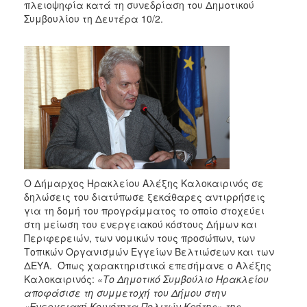
2018
πλειοψηφία κατά τη συνεδρίαση του Δημοτικού
Συμβουλίου τη Δευτέρα 10/2.
2017
2016
2015
2013
2012
2011
2010
2006
Ο Δήμαρχος Ηρακλείου Αλέξης Καλοκαιρινός σε
δηλώσεις του διατύπωσε ξεκάθαρες αντιρρήσεις
για τη δομή του προγράμματος το οποίο στοχεύει
στη μείωση του ενεργειακού κόστους Δήμων και
Ο
Περιφερειών, των νομικών τους προσώπων, των
ΤΟΠΟΣ
Τοπικών Οργανισμών Εγγείων Βελτιώσεων και των
ΜΑΣ
ΔΕΥΑ. Όπως χαρακτηριστικά επεσήμανε ο Αλέξης
Καλοκαιρινός:
«Το Δημοτικό Συμβούλιο Ηρακλείου
ΠΟΛΙΤΙΣΜΟΣ
αποφάσισε τη συμμετοχή του Δήμου στην
«Ενεργειακή Κοινότητα Πολιτών Κρήτης» της