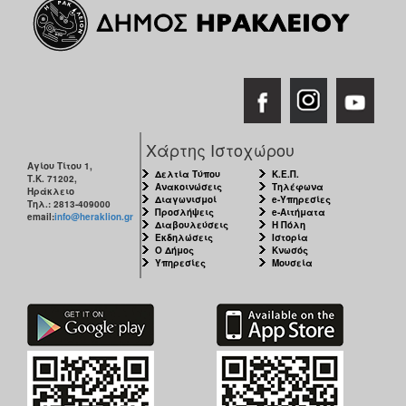
Χάρτης Ιστοχώρου
Αγίου Τίτου 1,
Δελτία Τύπου
Κ.Ε.Π.
Τ.Κ. 71202,
Ανακοινώσεις
Τηλέφωνα
Ηράκλειο
Διαγωνισμοί
e-Υπηρεσίες
Τηλ.: 2813-409000
Προσλήψεις
e-Αιτήματα
email:
info@heraklion.gr
Διαβουλεύσεις
Η Πόλη
Εκδηλώσεις
Ιστορία
Ο Δήμος
Κνωσός
Υπηρεσίες
Μουσεία