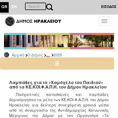
GR
EN
ΕΙΣΟΔΟΣ
Ο
Toggle
ΔΗΜΟΣ
navigati
Δελτία
Τύπου
Αρχείο
...
Αρχική
Ο Δήμος
2025
2026
2025
2024
2023
Λαμπάδες για το «Χαμόγελο του Παιδιού»
από τα ΚΕ.ΚΟΙ.Φ.Α.Π.Η. του Δήμου Ηρακλείου
2022
Πασχαλινές κατασκευές και λαμπάδες
2021
δημιούργησαν τα μέλη των ΚΕ.ΚΟΙ.Φ.Α.Π.Η.
του Δήμου
2020
Ηρακλείου για δεύτερη συνεχόμενη χρονιά μέσα
από τη συνεργασία της Αντιδημαρχίας Κοινωνικής
2019
Μέριμνας του Δήμου με τον Οργανισμό «Το