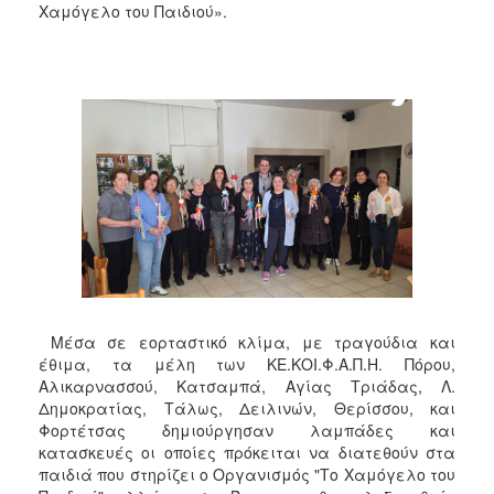
2018
Χαμόγελο του Παιδιού».
2017
2016
2015
2013
2012
2011
2010
2006
Μέσα σε εορταστικό κλίμα, με τραγούδια και
έθιμα, τα μέλη των ΚΕ.ΚΟΙ.Φ.Α.Π.Η. Πόρου,
Ο
Αλικαρνασσού, Κατσαμπά, Αγίας Τριάδας, Λ.
ΤΟΠΟΣ
Δημοκρατίας, Τάλως, Δειλινών, Θερίσσου, και
ΜΑΣ
Φορτέτσας δημιούργησαν λαμπάδες και
κατασκευές οι οποίες πρόκειται να διατεθούν στα
ΠΟΛΙΤΙΣΜΟΣ
παιδιά που στηρίζει ο Οργανισμός "Το Χαμόγελο του