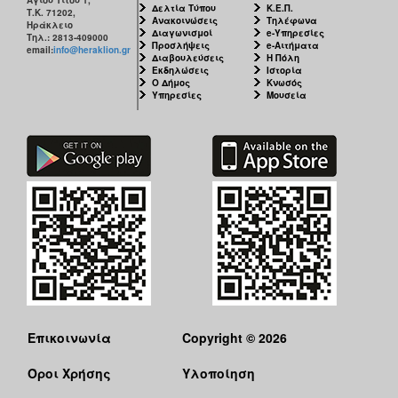
Δελτία Τύπου
Κ.Ε.Π.
Τ.Κ. 71202,
Ανακοινώσεις
Τηλέφωνα
Ηράκλειο
Διαγωνισμοί
e-Υπηρεσίες
Τηλ.: 2813-409000
Προσλήψεις
e-Αιτήματα
email:
info@heraklion.gr
Διαβουλεύσεις
Η Πόλη
Εκδηλώσεις
Ιστορία
Ο Δήμος
Κνωσός
Υπηρεσίες
Μουσεία
Επικοινωνία
Copyright © 2026
Όροι Χρήσης
Υλοποίηση