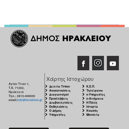
ΑΝΘΕΚΤΙΚΗ
ΠΟΛΗ
Χάρτης Ιστοχώρου
Αγίου Τίτου 1,
Δελτία Τύπου
Κ.Ε.Π.
Τ.Κ. 71202,
Ανακοινώσεις
Τηλέφωνα
Ηράκλειο
Διαγωνισμοί
e-Υπηρεσίες
Τηλ.: 2813-409000
Προσλήψεις
e-Αιτήματα
email:
info@heraklion.gr
Διαβουλεύσεις
Η Πόλη
Εκδηλώσεις
Ιστορία
Ο Δήμος
Κνωσός
Υπηρεσίες
Μουσεία