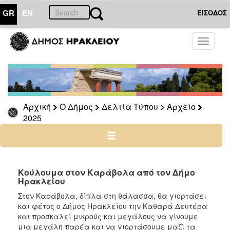
GR
EN
ΕΙΣΟΔΟΣ
Ο
Toggle
ΔΗΜΟΣ
navigati
Δελτία
Τύπου
Αρχείο
Αρχική
Ο Δήμος
Δελτία Τύπου
Αρχείο
2026
2025
2025
2024
2023
2022
Κούλουμα στον Καράβολα από τον Δήμο
Ηρακλείου
2021
Στον Καράβολα, δίπλα στη θάλασσα, θα γιορτάσει
2020
και φέτος ο Δήμος Ηρακλείου την Καθαρά Δευτέρα
2019
και προσκαλεί μικρούς και μεγάλους να γίνουμε
μια μεγάλη παρέα και να γιορτάσουμε μαζί τα