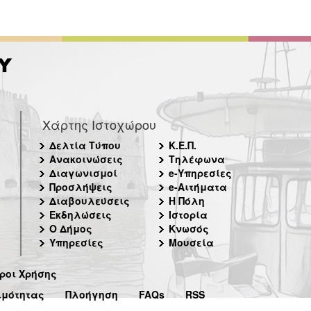
Χάρτης Ιστοχώρου
Δελτία Τύπου
Κ.Ε.Π.
Ανακοινώσεις
Τηλέφωνα
Διαγωνισμοί
e-Υπηρεσίες
Προσλήψεις
e-Αιτήματα
Διαβουλεύσεις
Η Πόλη
Εκδηλώσεις
Ιστορία
Ο Δήμος
Κνωσός
Υπηρεσίες
Μουσεία
ροι Χρήσης
ιμότητας
Πλοήγηση
FAQs
RSS