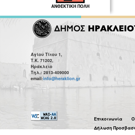
ΑΝΘΕΚΤΙΚΗ ΠΟΛΗ
Αγίου Τίτου 1,
Τ.Κ. 71202,
Ηράκλειο
Τηλ.: 2813-409000
email:
info@heraklion.gr
Επικοινωνία
Ό
Δήλωση Προσβασ