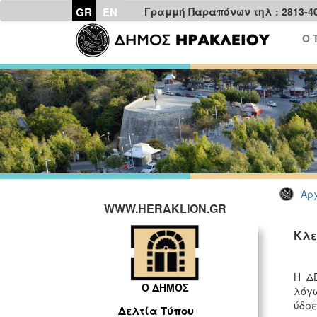
GR
EN
Γραμμή Παραπόνων τηλ : 2813-4
Ο 
Αρχ
WWW.HERAKLION.GR
Κλε
Η ΔΕ
Ο ΔΗΜΟΣ
λόγω
ύδρε
Δελτία Τύπου