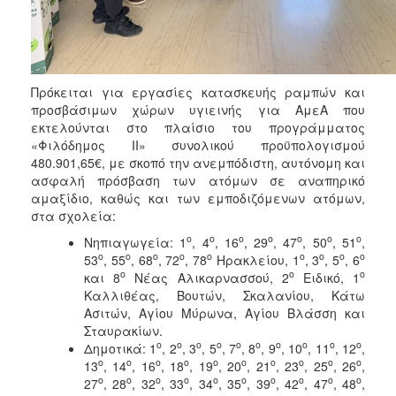
ΑΝΘΕΚΤΙΚΗ
ΠΟΛΗ
Πρόκειται για εργασίες κατασκευής ραμπών και
προσβάσιμων χώρων υγιεινής για ΑμεΑ που
εκτελούνται στο πλαίσιο του προγράμματος
«Φιλόδημος ΙΙ» συνολικού προϋπολογισμού
480.901,65€, με σκοπό την ανεμπόδιστη, αυτόνομη και
ασφαλή πρόσβαση των ατόμων σε αναπηρικό
αμαξίδιο, καθώς και των εμποδιζόμενων ατόμων,
στα σχολεία:
ο
ο
ο
ο
ο
ο
ο
Νηπιαγωγεία: 1
, 4
, 16
, 29
, 47
, 50
, 51
,
ο
ο
ο
ο
ο
ο
ο
ο
ο
53
, 55
, 68
, 72
, 78
Ηρακλείου, 1
, 3
, 5
, 6
ο
ο
ο
και 8
Νέας Αλικαρνασσού, 2
Ειδικό, 1
Καλλιθέας, Βουτών, Σκαλανίου, Κάτω
Ασιτών, Αγίου Μύρωνα, Αγίου Βλάσση και
Σταυρακίων.
ο
ο
ο
ο
ο
ο
ο
ο
ο
ο
Δημοτικά: 1
, 2
, 3
, 5
, 7
, 8
, 9
, 10
, 11
, 12
,
ο
ο
ο
ο
ο
ο
ο
ο
ο
ο
13
, 14
, 16
, 18
, 19
, 20
, 21
, 23
, 25
, 26
,
ο
ο
ο
ο
ο
ο
ο
ο
ο
ο
27
, 28
, 32
, 33
, 34
, 35
, 39
, 42
, 47
, 48
,