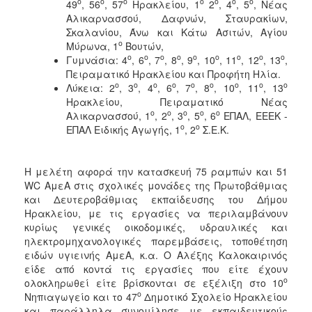
ο
ο
ο
ο
ο
ο
ο
49
, 56
, 57
Ηρακλείου, 1
2
, 4
, 5
, Νέας
Αλικαρνασσού, Δαφνών, Σταυρακίων,
Σκαλανίου, Άνω και Κάτω Ασιτών, Αγίου
ο
Μύρωνα, 1
Βουτών,
ο
ο
ο
ο
ο
ο
ο
ο
ο
Γυμνάσια: 4
, 6
, 7
, 8
, 9
, 10
, 11
, 12
, 13
,
Πειραματικό Ηρακλείου και Προφήτη Ηλία.
ο
ο
ο
ο
ο
ο
ο
ο
ο
Λύκεια: 2
, 3
, 4
, 6
, 7
, 8
, 10
, 11
, 13
Ηρακλείου, Πειραματικό Νέας
ο
ο
ο
ο
ο
Αλικαρνασσού, 1
, 2
, 3
, 5
, 6
ΕΠΑΛ, ΕΕΕΚ -
ο
ο
ΕΠΑΛ Ειδικής Αγωγής, 1
, 2
Σ.Ε.Κ.
H μελέτη αφορά την κατασκευή 75 ραμπών και 51
WC ΑμεΑ στις σχολικές μονάδες της Πρωτοβάθμιας
και Δευτεροβάθμιας εκπαίδευσης του Δήμου
Ηρακλείου, με τις εργασίες να περιλαμβάνουν
κυρίως γενικές οικοδομικές, υδραυλικές και
ηλεκτρομηχανολογικές παρεμβάσεις, τοποθέτηση
ειδών υγιεινής ΑμεΑ, κ.α. Ο Αλέξης Καλοκαιρινός
είδε από κοντά τις εργασίες που είτε έχουν
ο
ολοκληρωθεί είτε βρίσκονται σε εξέλιξη στο 10
ο
Νηπιαγωγείο και το 47
Δημοτικό Σχολείο Ηρακλείου
και παράλληλα συνομίλησε με εκπαιδευτικούς