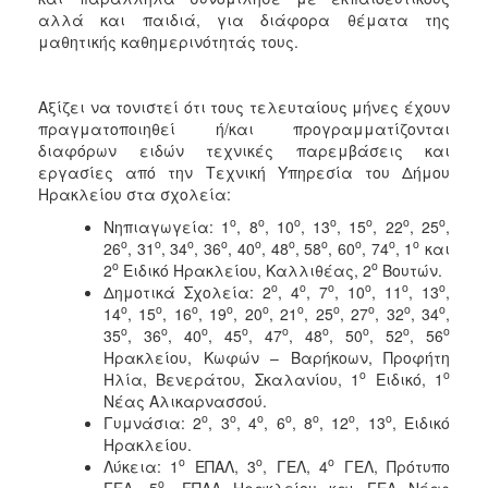
αλλά και παιδιά, για διάφορα θέματα της
μαθητικής καθημερινότητάς τους.
Αξίζει να τονιστεί ότι τους τελευταίους μήνες έχουν
πραγματοποιηθεί ή/και προγραμματίζονται
διαφόρων ειδών τεχνικές παρεμβάσεις και
εργασίες από την Τεχνική Υπηρεσία του Δήμου
Ηρακλείου στα σχολεία:
ο
ο
ο
ο
ο
ο
ο
Νηπιαγωγεία: 1
, 8
, 10
, 13
, 15
, 22
, 25
,
ο
ο
ο
ο
ο
ο
ο
ο
ο
ο
26
, 31
, 34
, 36
, 40
, 48
, 58
, 60
, 74
, 1
και
ο
ο
2
Ειδικό Ηρακλείου, Καλλιθέας, 2
Βουτών.
ο
ο
ο
ο
ο
ο
Δημοτικά Σχολεία: 2
, 4
, 7
, 10
, 11
, 13
,
ο
ο
ο
ο
ο
ο
ο
ο
ο
ο
14
, 15
, 16
, 19
, 20
, 21
, 25
, 27
, 32
, 34
,
ο
ο
ο
ο
ο
ο
ο
ο
ο
35
, 36
, 40
, 45
, 47
, 48
, 50
, 52
, 56
Ηρακλείου, Κωφών – Βαρήκοων, Προφήτη
ο
ο
Ηλία, Βενεράτου, Σκαλανίου, 1
Ειδικό, 1
Νέας Αλικαρνασσού.
ο
ο
ο
ο
ο
ο
ο
Γυμνάσια: 2
, 3
, 4
, 6
, 8
, 12
, 13
, Ειδικό
Ηρακλείου.
ο
ο
ο
Λύκεια: 1
ΕΠΑΛ, 3
, ΓΕΛ, 4
ΓΕΛ, Πρότυπο
ο
ΓΕΛ, 5
, ΕΠΑΛ Ηρακλείου και ΓΕΛ Νέας