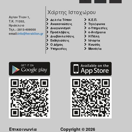
Χάρτης Ιστοχώρου
Αγίου Τίτου 1,
Δελτία Τύπου
Κ.Ε.Π.
Τ.Κ. 71202,
Ανακοινώσεις
Τηλέφωνα
Ηράκλειο
Διαγωνισμοί
e-Υπηρεσίες
Τηλ.: 2813-409000
Προσλήψεις
e-Αιτήματα
email:
info@heraklion.gr
Διαβουλεύσεις
Η Πόλη
Εκδηλώσεις
Ιστορία
Ο Δήμος
Κνωσός
Υπηρεσίες
Μουσεία
Επικοινωνία
Copyright © 2026