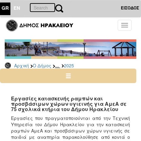
GR
EN
ΕΙΣΟΔΟΣ
Ο
Toggle
ΔΗΜΟΣ
navigati
Δελτία
Τύπου
Αρχείο
...
Αρχική
Ο Δήμος
2025
2026
2025
2024
2023
Εργασίες κατασκευής ραμπών και
προσβάσιμων χώρων υγιεινής για ΑμεΑ σε
2022
75 σχολικά κτήρια του Δήμου Ηρακλείου
2021
Εργασίες που πραγματοποιούνται από την Τεχνική
2020
Υπηρεσία του Δήμου Ηρακλείου για την κατασκευή
ραμπών ΑμεΑ και προσβάσιμων χώρων υγιεινής σε
2019
παιδιά με αναπηρία παρακολούθησε από κοντά ο