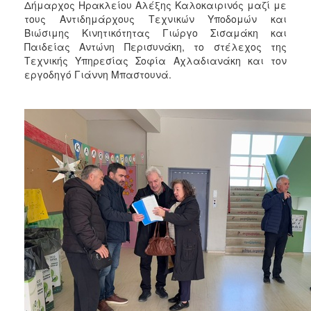
2018
Δήμαρχος Ηρακλείου Αλέξης Καλοκαιρινός μαζί με
τους Αντιδημάρχους Τεχνικών Υποδομών και
2017
Βιώσιμης Κινητικότητας Γιώργο Σισαμάκη και
2016
Παιδείας Αντώνη Περισυνάκη, το στέλεχος της
Τεχνικής Υπηρεσίας Σοφία Αχλαδιανάκη και τον
2015
εργοδηγό Γιάννη Μπαστουνά.
2013
2012
2011
2010
2006
Ο
ΤΟΠΟΣ
ΜΑΣ
ΠΟΛΙΤΙΣΜΟΣ