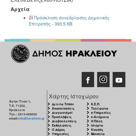
2018
Αρχεία
2017
Πρόσκληση συνεδρίασης Δημοτικής
2016
Επιτροπής - 393.5 KB
2015
2013
2012
2011
2010
2006
Χάρτης Ιστοχώρου
Αγίου Τίτου 1,
Ο
Δελτία Τύπου
Κ.Ε.Π.
Τ.Κ. 71202,
ΤΟΠΟΣ
Ανακοινώσεις
Τηλέφωνα
Ηράκλειο
ΜΑΣ
Διαγωνισμοί
e-Υπηρεσίες
Τηλ.: 2813-409000
Προσλήψεις
e-Αιτήματα
email:
info@heraklion.gr
Διαβουλεύσεις
Η Πόλη
ΠΟΛΙΤΙΣΜΟΣ
Εκδηλώσεις
Ιστορία
Ο Δήμος
Κνωσός
Υπηρεσίες
Μουσεία