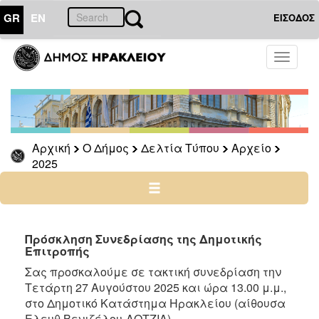
GR
EN
ΕΙΣΟΔΟΣ
Ο
Toggle
ΔΗΜΟΣ
navigati
Δελτία
Τύπου
Αρχείο
Αρχική
Ο Δήμος
Δελτία Τύπου
Αρχείο
2026
2025
2025
2024
2023
2022
Πρόσκληση Συνεδρίασης της Δημοτικής
Επιτροπής
2021
Σας προσκαλούμε σε τακτική συνεδρίαση την
2020
Τετάρτη 27 Aυγούστου 2025 και ώρα 13.00 μ.μ.,
2019
στο Δημοτικό Κατάστημα Ηρακλείου (αίθουσα
Ελευθ.Βενιζέλου-ΛΟΤΖΙΑ)