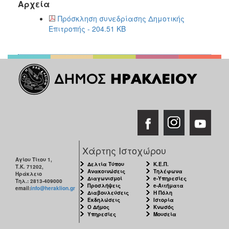
2018
Αρχεία
2017
Πρόσκληση συνεδρίασης Δημοτικής
Επιτροπής - 204.51 KB
2016
2015
2013
2012
2011
2010
2006
Χάρτης Ιστοχώρου
Αγίου Τίτου 1,
Δελτία Τύπου
Κ.Ε.Π.
Τ.Κ. 71202,
Ανακοινώσεις
Τηλέφωνα
Ο
Ηράκλειο
Διαγωνισμοί
e-Υπηρεσίες
ΤΟΠΟΣ
Τηλ.: 2813-409000
Προσλήψεις
e-Αιτήματα
ΜΑΣ
email:
info@heraklion.gr
Διαβουλεύσεις
Η Πόλη
Εκδηλώσεις
Ιστορία
Ο Δήμος
Κνωσός
ΠΟΛΙΤΙΣΜΟΣ
Υπηρεσίες
Μουσεία