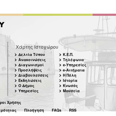
Χάρτης Ιστοχώρου
Δελτία Τύπου
Κ.Ε.Π.
Ανακοινώσεις
Τηλέφωνα
Διαγωνισμοί
e-Υπηρεσίες
Προσλήψεις
e-Αιτήματα
Διαβουλεύσεις
Η Πόλη
Εκδηλώσεις
Ιστορία
Ο Δήμος
Κνωσός
Υπηρεσίες
Μουσεία
ροι Χρήσης
ιμότητας
Πλοήγηση
FAQs
RSS