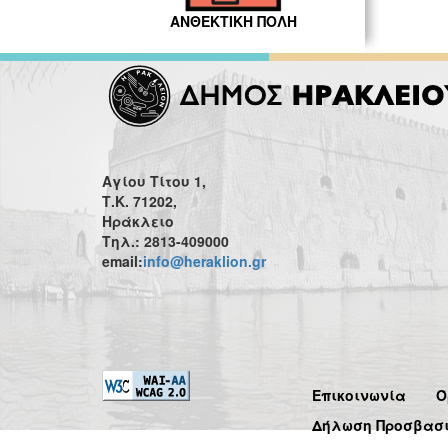
ΑΝΘΕΚΤΙΚΗ ΠΟΛΗ
Αγίου Τίτου 1,
Τ.Κ. 71202,
Ηράκλειο
Τηλ.: 2813-409000
email:
info@heraklion.gr
Επικοινωνία
Ό
Δήλωση Προσβασ