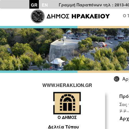
GR
EN
Γραμμή Παραπόνων τηλ : 2813-4
Ο 
Αρ
WWW.HERAKLION.GR
Πρό
Σας 
μ.μ.,
Ο ΔΗΜΟΣ
Αρχ
Δελτία Τύπου