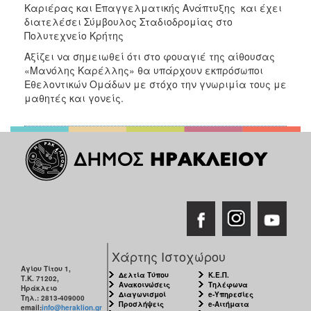
Καριέρας και Επαγγελματικής Ανάπτυξης και έχει
διατελέσει Σύμβουλος Σταδιοδρομίας στο
Πολυτεχνείο Κρήτης
Αξίζει να σημειωθεί ότι στο φουαγιέ της αίθουσας
«Μανόλης Καρέλλης» θα υπάρχουν εκπρόσωποι
Εθελοντικών Ομάδων με στόχο την γνωριμία τους με
μαθητές και γονείς.
Χάρτης Ιστοχώρου
Αγίου Τίτου 1,
Δελτία Τύπου
Κ.Ε.Π.
Τ.Κ. 71202,
Ανακοινώσεις
Τηλέφωνα
Ηράκλειο
Διαγωνισμοί
e-Υπηρεσίες
Τηλ.: 2813-409000
Προσλήψεις
e-Αιτήματα
email:
info@heraklion.gr