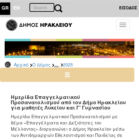
GR
EN
ΕΙΣΟΔΟΣ
Ο
Toggle
ΔΗΜΟΣ
navigati
Δελτία
Τύπου
Αρχείο
...
Αρχική
Ο Δήμος
2025
2026
2025
2024
2023
Ημερίδα Επαγγελματικού
Προσανατολισμού από τον Δήμο Ηρακλείου
2022
για μαθητές Λυκείου και Γ’ Γυμνασίου
2021
Ημερίδα Επαγγελματικού Προσανατολισμού με
2020
θέμα «Επαγγέλματα και Δεξιότητες του
Μέλλοντος» διοργανώνει ο Δήμος Ηρακλείου μέσω
2019
των Αντιδημαρχιών Εθελοντισμού και Παιδείας σε