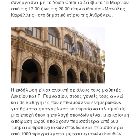
2018
συνεργασία με το Youth Crete το Σάββατο 15 Μαρτίου
από τις 17:00 έως τις 20:00 στην αίθουσα «Μανόλης
2017
Καρέλλης» στο δημοτικό κτίριο της Ανδρόγεω.
2016
2015
2013
2012
2011
2010
2006
Η εκδήλωση είναι ανοικτή σε όλους τους μαθητές
Λυκείου και Γ΄ Γυμνασίου, στους γονείς τους αλλά
και σε καθηγητές που επιθυμούν να ενημερωθούν
Ο
για θέματα επαγγελματικού προσανατολισμού σε
ΤΟΠΟΣ
μια εποχή όπου η επιλογή σπουδών είναι μια κρίσιμη
ΜΑΣ
απόφαση αφού υπάρχουν περισσότερα από 500
τμήματα προπτυχιακών σπουδών και περισσότερα
ΠΟΛΙΤΙΣΜΟΣ
από 1000 προγράμματα μεταπτυχιακών σπουδών.