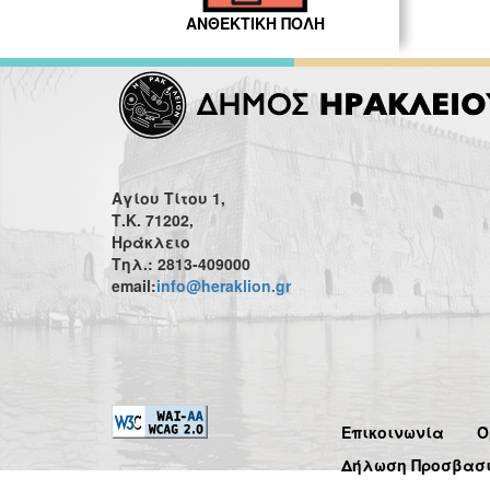
ΑΝΘΕΚΤΙΚΗ ΠΟΛΗ
Αγίου Τίτου 1,
Τ.Κ. 71202,
Ηράκλειο
Τηλ.: 2813-409000
email:
info@heraklion.gr
Επικοινωνία
Ό
Δήλωση Προσβασ