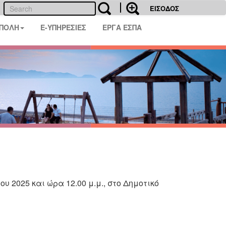
ΕΙΣΟΔΟΣ
 ΠΟΛΗ
E-ΥΠΗΡΕΣΙΕΣ
ΕΡΓΑ ΕΣΠΑ
ου
202
5
και
ώρα
1
2
.00
μ.μ.
,
στο
Δημοτικό