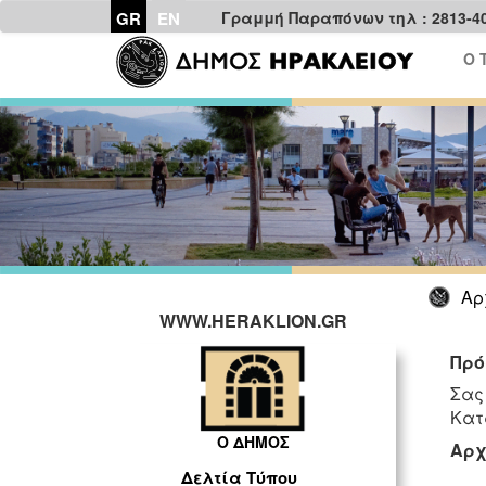
GR
EN
Γραμμή Παραπόνων τηλ : 2813-4
Ο 
Αρ
WWW.HERAKLION.GR
Πρό
Σας
Κατ
Ο ΔΗΜΟΣ
Αρχ
Δελτία Τύπου