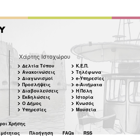
Χάρτης Ιστοχώρου
Δελτία Τύπου
Κ.Ε.Π.
Ανακοινώσεις
Τηλέφωνα
Διαγωνισμοί
e-Υπηρεσίες
Προσλήψεις
e-Αιτήματα
Διαβουλεύσεις
Η Πόλη
Εκδηλώσεις
Ιστορία
Ο Δήμος
Κνωσός
Υπηρεσίες
Μουσεία
ροι Χρήσης
ιμότητας
Πλοήγηση
FAQs
RSS