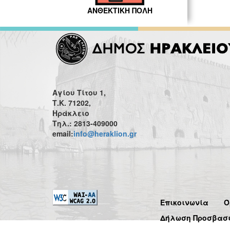
ΑΝΘΕΚΤΙΚΗ ΠΟΛΗ
Αγίου Τίτου 1,
Τ.Κ. 71202,
Ηράκλειο
Τηλ.: 2813-409000
email:
info@heraklion.gr
Επικοινωνία
Ό
Δήλωση Προσβασ