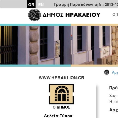
GR
EN
Γραμμή Παραπόνων τηλ : 2813-4
Ο 
Αρχ
WWW.HERAKLION.GR
Πρό
Σας 
Ηρακ
Ο ΔΗΜΟΣ
Αρχ
Δελτία Τύπου