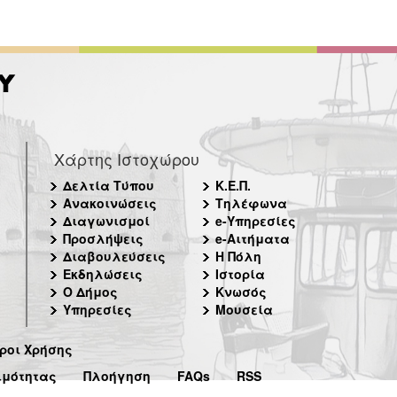
Χάρτης Ιστοχώρου
Δελτία Τύπου
Κ.Ε.Π.
Ανακοινώσεις
Τηλέφωνα
Διαγωνισμοί
e-Υπηρεσίες
Προσλήψεις
e-Αιτήματα
Διαβουλεύσεις
Η Πόλη
Εκδηλώσεις
Ιστορία
Ο Δήμος
Κνωσός
Υπηρεσίες
Μουσεία
ροι Χρήσης
ιμότητας
Πλοήγηση
FAQs
RSS