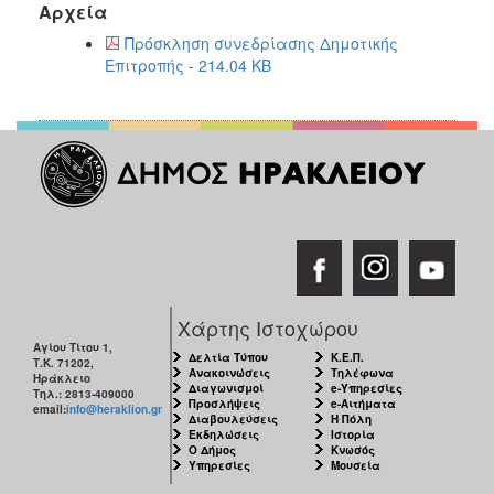
2018
Αρχεία
2017
Πρόσκληση συνεδρίασης Δημοτικής
Επιτροπής - 214.04 KB
2016
2015
2013
2012
2011
2010
2006
Χάρτης Ιστοχώρου
Αγίου Τίτου 1,
Δελτία Τύπου
Κ.Ε.Π.
Τ.Κ. 71202,
Ο
Ανακοινώσεις
Τηλέφωνα
Ηράκλειο
Διαγωνισμοί
e-Υπηρεσίες
ΤΟΠΟΣ
Τηλ.: 2813-409000
Προσλήψεις
e-Αιτήματα
ΜΑΣ
email:
info@heraklion.gr
Διαβουλεύσεις
Η Πόλη
Εκδηλώσεις
Ιστορία
Ο Δήμος
Κνωσός
ΠΟΛΙΤΙΣΜΟΣ
Υπηρεσίες
Μουσεία