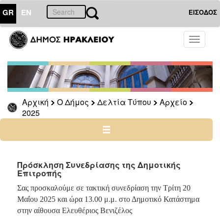
GR
EN
ΕΙΣΟΔΟΣ
Ο
Toggle
ΔΗΜΟΣ
navigati
Δελτία
Τύπου
Αρχείο
Αρχική
Ο Δήμος
Δελτία Τύπου
Αρχείο
2026
2025
2025
2024
2023
2022
Πρόσκληση Συνεδρίασης της Δημοτικής
Επιτροπής
2021
Σας προσκαλούμε σε τακτική συνεδρίαση την Τρίτη 20
2020
Μαΐου 2025 και ώρα 13.00 μ.μ. στο Δημοτικό Κατάστημα
2019
στην αίθουσα Ελευθέριος Βενιζέλος