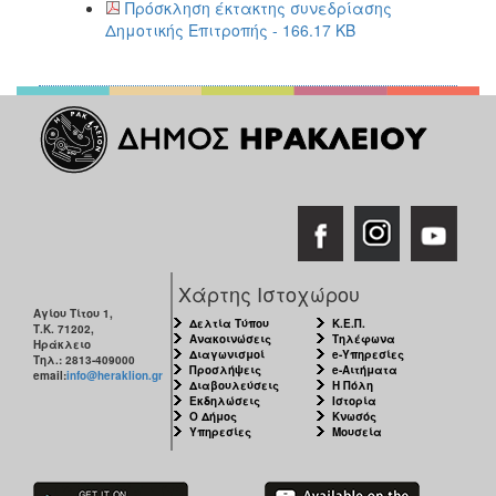
2018
Πρόσκληση έκτακτης συνεδρίασης
Δημοτικής Επιτροπής - 166.17 KB
2017
2016
2015
2013
2012
2011
2010
2006
Χάρτης Ιστοχώρου
Αγίου Τίτου 1,
Δελτία Τύπου
Κ.Ε.Π.
Τ.Κ. 71202,
Ανακοινώσεις
Τηλέφωνα
Ηράκλειο
Διαγωνισμοί
e-Υπηρεσίες
Τηλ.: 2813-409000
Προσλήψεις
e-Αιτήματα
Ο
email:
info@heraklion.gr
Διαβουλεύσεις
Η Πόλη
ΤΟΠΟΣ
Εκδηλώσεις
Ιστορία
ΜΑΣ
Ο Δήμος
Κνωσός
Υπηρεσίες
Μουσεία
ΠΟΛΙΤΙΣΜΟΣ