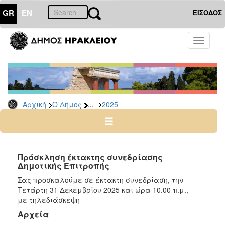
GR
EN
ΕΙΣΟΔΟΣ
Ο
Toggle
ΔΗΜΟΣ
navigati
Δελτία
Τύπου
Αρχείο
...
Αρχική
Ο Δήμος
2025
2026
2025
2024
2023
Πρόσκληση έκτακτης συνεδρίασης
Δημοτικής Επιτροπής
2022
Σας προσκαλούμε σε έκτακτη συνεδρίαση, την
2021
Τετάρτη 31 Δεκεμβρίου 2025 και ώρα 10.00 π.μ.,
2020
με τηλεδιάσκεψη
2019
Αρχεία