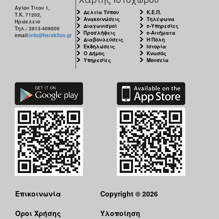
Αγίου Τίτου 1,
Δελτία Τύπου
Κ.Ε.Π.
Τ.Κ. 71202,
Ανακοινώσεις
Τηλέφωνα
Ηράκλειο
Διαγωνισμοί
e-Υπηρεσίες
Τηλ.: 2813-409000
Προσλήψεις
e-Αιτήματα
email:
info@heraklion.gr
Διαβουλεύσεις
Η Πόλη
Εκδηλώσεις
Ιστορία
Ο Δήμος
Κνωσός
Υπηρεσίες
Μουσεία
Επικοινωνία
Copyright © 2026
Όροι Χρήσης
Υλοποίηση