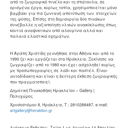
από το ζωγραφικό πινέλο και τη σπάτουλα, σε
ΑΝΘΕΚΤΙΚΗ
ορισμένα έργα, κυρίως τοπία, χρησιμοποιείται μόνο
ΠΟΛΗ
βαμβάκι για πιο ζωντανή αποτύπωση των στοιχείων
της φύσης. Επίσης στη δημιουργία δύο πινάκων
συνέβαλλε η αξιοποίηση υλικών ανακύκλωσης όπως
κουτιά αναψυκτικών από αλουμίνιο αλλά και
παλαιά ελαστικά οχημάτων.
Η Αγάπη Χριστίδη γεννήθηκε στην Αθήνα και από το
1990 ζει και εργάζεται στο Ηράκλειο. Ξεκίνησε να
ζωγραφίζει από το 1980 και έχει ασχοληθεί κυρίως
με προσωπογραφίες σε λάδι και παστέλ. Είναι
αυτοδίδακτη και είναι η δεύτερη έκθεση ζωγραφικής
που πραγματοποιεί.
Δημοτική Πινακοθήκη Ηρακλείου – Gallery |
Πολυχώρος
Χρυσοστόμου 8, Ηράκλειο, Τ.: 2810288487, e-mail:
artgallery@heraklion.gr
Διάρκεια Έκθεσης: Τρίτη 1 με Δευτέρα 14 Απριλίου