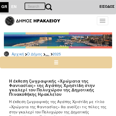
GR
EN
ΕΙΣΟΔΟΣ
Ο
Toggle
ΔΗΜΟΣ
navigati
Δελτία
Τύπου
Αρχείο
...
Αρχική
Ο Δήμος
2025
2026
2025
2024
2023
Η έκθεση ζωγραφικής «Χρώματα της
Φαντασίας» της Αγάπης Χρηστίδη στην
2022
γκαλερί του Πολυχώρου της Δημοτικής
2021
Πινακοθήκης Ηρακλείου
2020
Η έκθεση ζωγραφικής της Αγάπης Χριστίδη με τίτλο
«Χρώματα της Φαντασίας» θα ανοίξει τις πύλες της
2019
στην γκαλερί του Πολυχώρου της Δημοτικής