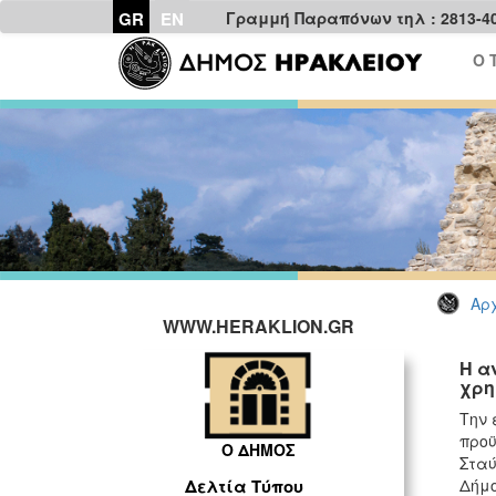
GR
EN
Γραμμή Παραπόνων τηλ : 2813-4
Ο 
Αρχ
WWW.HERAKLION.GR
Η α
χρη
Την 
προϋ
Ο ΔΗΜΟΣ
Σταύ
Δήμο
Δελτία Τύπου