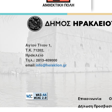
ΑΝΘΕΚΤΙΚΗ ΠΟΛΗ
Αγίου Τίτου 1,
Τ.Κ. 71202,
Ηράκλειο
Τηλ.: 2813-409000
email:
info@heraklion.gr
Επικοινωνία
Ό
Δήλωση Προσβασ