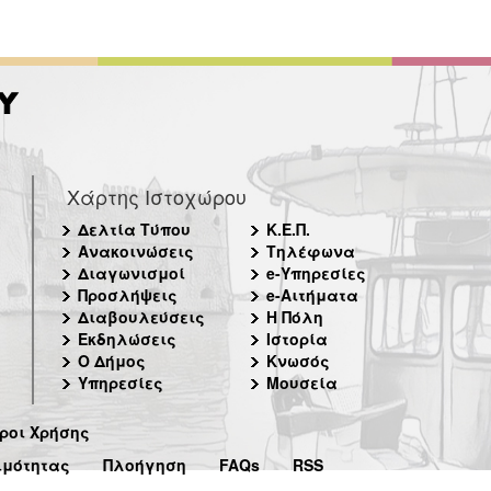
Χάρτης Ιστοχώρου
Δελτία Τύπου
Κ.Ε.Π.
Ανακοινώσεις
Τηλέφωνα
Διαγωνισμοί
e-Υπηρεσίες
Προσλήψεις
e-Αιτήματα
Διαβουλεύσεις
Η Πόλη
Εκδηλώσεις
Ιστορία
Ο Δήμος
Κνωσός
Υπηρεσίες
Μουσεία
ροι Χρήσης
ιμότητας
Πλοήγηση
FAQs
RSS