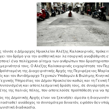
 τόνισε ο Δήμαρχος Ηρακλείου Αλέξης Καλοκαιρινός, πρόκειτα
γει τον δρόμο για την αισθητική και λειτουργική αναβάθμιση ε
οποιεί ένα πολύχρονο αίτημα των ανθρώπων που δραστηριοποι
μερινότητά τους. Ο Αλέξης Καλοκαιρινός ευχαρίστησε τον Πε
Προϊσταμένη της Διαχειριστικής Αρχής της Περιφέρειας Μαρί
ς και τον Αντιδήμαρχο Τεχνικών Υποδομών & Βιώσιμης Κινητικ
Τεχνικής Υπηρεσίας του Δήμου Ηρακλείου καθώς και τη Γενικ
συντονισμένη και αποτελεσματική δράση τους, σε συνάρτηση κ
της της παλιάς πόλης, που αποτελούσε προϋπόθεση για να πρ
ος της Δημοτικής Αρχής είναι να ξεκινήσει άμεσα η διαγωνιστ
τασταθεί ανάδοχος το συντομότερο δυνατόν, εφόσον δεν υπά
ωνιστική διαδικασία.