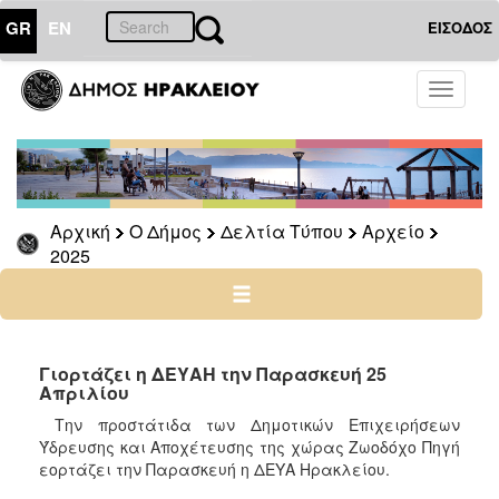
GR
EN
ΕΙΣΟΔΟΣ
Ο
Toggle
ΔΗΜΟΣ
navigati
Δελτία
Τύπου
Αρχείο
Αρχική
Ο Δήμος
Δελτία Τύπου
Αρχείο
2026
2025
2025
2024
2023
2022
Γιορτάζει η ΔΕΥΑΗ την Παρασκευή 25
Απριλίου
2021
Την προστάτιδα των Δημοτικών Επιχειρήσεων
2020
Ύδρευσης και Αποχέτευσης της χώρας Ζωοδόχο Πηγή
2019
εορτάζει την Παρασκευή η ΔΕΥΑ Ηρακλείου.