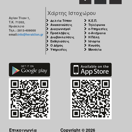
ΑΝΘΕΚΤΙΚΗ
ΠΟΛΗ
Χάρτης Ιστοχώρου
Αγίου Τίτου 1,
Δελτία Τύπου
Κ.Ε.Π.
Τ.Κ. 71202,
Ανακοινώσεις
Τηλέφωνα
Ηράκλειο
Διαγωνισμοί
e-Υπηρεσίες
Τηλ.: 2813-409000
Προσλήψεις
e-Αιτήματα
email:
info@heraklion.gr
Διαβουλεύσεις
Η Πόλη
Εκδηλώσεις
Ιστορία
Ο Δήμος
Κνωσός
Υπηρεσίες
Μουσεία
Επικοινωνία
Copyright © 2026