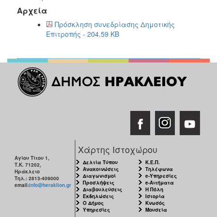
2018
Αρχεία
2017
Πρόσκληση συνεδρίασης Δημοτικής
2016
Επιτροπής - 204.59 KB
2015
2013
2012
2011
2010
2006
Χάρτης Ιστοχώρου
Αγίου Τίτου 1,
Δελτία Τύπου
Κ.Ε.Π.
Ο
Τ.Κ. 71202,
Ανακοινώσεις
Τηλέφωνα
ΤΟΠΟΣ
Ηράκλειο
Διαγωνισμοί
e-Υπηρεσίες
ΜΑΣ
Τηλ.: 2813-409000
Προσλήψεις
e-Αιτήματα
email:
info@heraklion.gr
Διαβουλεύσεις
Η Πόλη
Εκδηλώσεις
Ιστορία
ΠΟΛΙΤΙΣΜΟΣ
Ο Δήμος
Κνωσός
Υπηρεσίες
Μουσεία