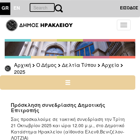
GR
EN
ΕΙΣΟΔΟΣ
Ο
Toggle
ΔΗΜΟΣ
navigati
Δελτία
Τύπου
Αρχείο
Αρχική
Ο Δήμος
Δελτία Τύπου
Αρχείο
2026
2025
2025
2024
2023
2022
Πρόσκληση συνεδρίασης Δημοτικής
Επιτροπής
2021
Σας προσκαλούμε σε τακτική συνεδρίαση την Τρίτη
2020
21 Οκτωβρίου 2025 και ώρα 12.00 μ.μ., στο Δημοτικό
2019
Κατάστημα Ηρακλείου (αίθουσα Ελευθ.Βενιζέλου-
ΛΟΤΖΙΑ)