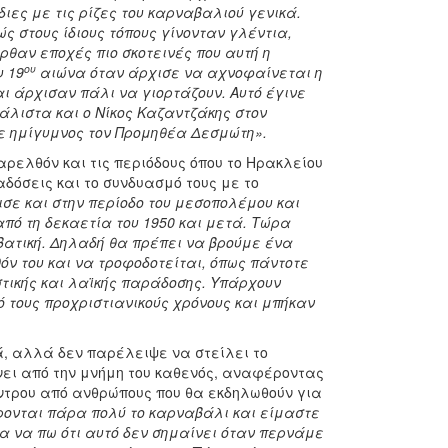
ίδιες με τις ρίζες του καρναβαλιού γενικά.
ώς στους ίδιους τόπους γίνονταν γλέντια,
θαν εποχές πιο σκοτεινές που αυτή η
ου
υ 19
αιώνα όταν άρχισε να αχνοφαίνεται η
αι άρχισαν πάλι να γιορτάζουν. Αυτό έγινε
μάλιστα και ο Νίκος Καζαντζάκης στον
ε ημίγυμνος τον Προμηθέα Δεσμώτη».
ρελθόν και τις περιόδους όπου το Ηρακλείου
δόσεις και το συνδυασμό τους με το
σε και στην περίοδο του μεσοπολέμου και
ό τη δεκαετία του 1950 και μετά. Τώρα
βατική. Δηλαδή θα πρέπει να βρούμε ένα
ν του και να τροφοδοτείται, όπως πάντοτε
αστικής και λαϊκής παράδοσης. Υπάρχουν
ό τους προχριστιανικούς χρόνους και μπήκαν
, αλλά δεν παρέλειψε να στείλει το
νει από την μνήμη του καθενός, αναφέροντας
έντρου από ανθρώπους που θα εκδηλωθούν για
ρονται πάρα πολύ το καρναβάλι και είμαστε
 να πω ότι αυτό δεν σημαίνει όταν περνάμε