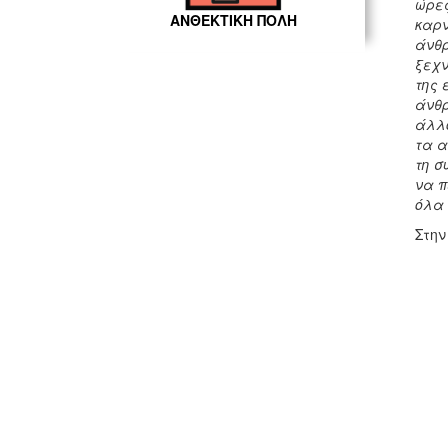
ώρες
ΑΝΘΕΚΤΙΚΗ ΠΟΛΗ
καρν
άνθρ
ξεχν
της 
άνθρ
άλλο
τα α
τη σ
να π
όλα 
Στην