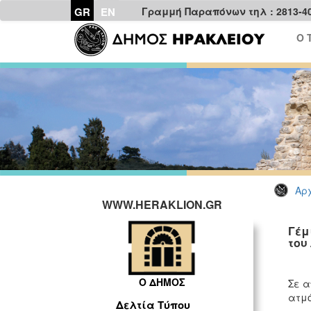
GR
EN
Γραμμή Παραπόνων τηλ : 2813-4
Ο 
Αρχ
WWW.HERAKLION.GR
Γέμ
του
Ο ΔΗΜΟΣ
Σε α
ατμό
Δελτία Τύπου