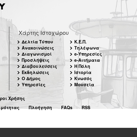
Χάρτης Ιστοχώρου
Δελτία Τύπου
Κ.Ε.Π.
Ανακοινώσεις
Τηλέφωνα
Διαγωνισμοί
e-Υπηρεσίες
Προσλήψεις
e-Αιτήματα
Διαβουλεύσεις
Η Πόλη
Εκδηλώσεις
Ιστορία
Ο Δήμος
Κνωσός
Υπηρεσίες
Μουσεία
ροι Χρήσης
ιμότητας
Πλοήγηση
FAQs
RSS