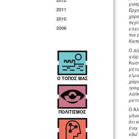
2012
μακρ
2011
Έρχε
χορο
2010
περί
2006
ελευ
πιο 
Καπε
Ο Δή
γιόρ
Καστ
μετά
είμα
Ο ΤΟΠΟΣ ΜΑΣ
χαρα
τροφ
λαϊκ
μετά
Ο Αλ
ΠΟΛΙΤΙΣΜΟΣ
μήνυ
ότι 
ένα 
εδώ 