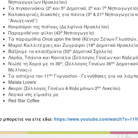
Νηπιαγωγείων Ηρακλείου)
ο
ο
ο
ο
Τα πιγκουινάκια (2
και 5
Δημοτικό, 2
και 7
Νηπιαγωγείο
ο
ο
Καλοκαιρινές διακοπές για πάντα (3
& 21
Νηπιαγωγείο κ
''Ανωγειανό'')
Κουρσάροι της πισίνας (Δελφίνια Ηρακλείου)
ο
Παραμυθένιοι φίλοι (43
Νηπιαγωγείο)
Τα παραμύθια Once upon the time (Κέντρο Ξένων Γλωσσών,
ο
Μικροί Καλλιτέχνες και Ζωγράφοι (18
Δημοτικό Ηρακλείο
ο
Βάζουμε τα κλά(σ)ματα (52
Δημοτικό Σχολείο)
Λόρδα, Τσάντα και Κουτάλα (Σύλλογος Γονέων και Κηδεμό
ο
ου
Νιώσε τη Χαρά με το 36
, (Σύλλογος Γονέων 36
Δημοτικού
Μελίνας»)
ου
Τα αστέρια του 11
Γυμνασίου - Γεννήθηκες για να λάμπε
Matala Lovers
ου
Άκυροι (Σύλλογος Γονέων & Κηδεμόνων 2
Λυκείου)
Λογικά νπς είμαστε ρε
Red Star Coffee
o μπορείτε να είτε εδώ:
https://www.youtube.com/watch?v=11V