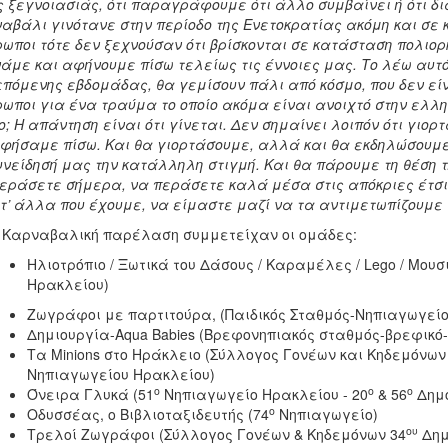
 ξεγνοιασιάς, ότι παραγράφουμε ότι άλλο συμβαίνει ή ότι δι
αβάλι γινότανε στην περίοδο της Ενετοκρατίας ακόμη και σε 
ωποι τότε δεν ξεχνούσαν ότι βρίσκονται σε κατάσταση πολιορκί
άμε και αφήνουμε πίσω τελείως τις έννοιες μας. Το λέω αυτό 
επόμενης εβδομάδας, θα γεμίσουν πάλι από κόσμο, που δεν εί
ωποι για ένα τραύμα το οποίο ακόμα είναι ανοιχτό στην ελληνι
; Η απάντηση είναι ότι γίνεται. Δεν σημαίνει λοιπόν ότι γι
φήσαμε πίσω. Και θα γιορτάσουμε, αλλά και θα εκδηλώσουμε 
υνείδησή μας την κατάλληλη στιγμή. Και θα πάρουμε τη θέση 
εράσετε σήμερα, να περάσετε καλά μέσα στις απόκριες έτσι 
τ’ άλλα που έχουμε, να είμαστε μαζί να τα αντιμετωπίζουμε
 Καρναβαλική παρέλαση συμμετείχαν οι ομάδες:
Ηλιοτρόπιο / Ξωτικά του Δάσους / Καραμέλες / Lego / Μουσ
Ηρακλείου)
Ζωγράφοι με παρτιτούρα, (Παιδικός Σταθμός-Νηπιαγωγείο
Δημιουργία-Aqua Babies (Βρεφονηπιακός σταθμός-βρεφικό-
Τα Minions στο Ηράκλειο (Σύλλογος Γονέων και Κηδεμόνων
Νηπιαγωγείου Ηρακλείου)
ο
ο
ο
Όνειρα Γλυκά (51
Νηπιαγωγείο Ηρακλείου - 20
& 56
Δημο
ο
Οδυσσέας, ο Βιβλιοταξιδευτής (74
Νηπιαγωγείο)
ου
Τρελοί Ζωγράφοι (Σύλλογος Γονέων & Κηδεμόνων 34
Δημ