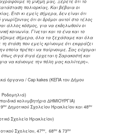
αγράφουμε τη μνήμη μας. Ξέρετε ότι το
κατάσταση πολιορκίας. Και βέβαια οι
ας. Έτσι κι εμείς σήμερα, δεν είναι ότι
γνωρίζοντας ότι οι δρόμοι αυτοί στο τέλος
ναι άλλος κόσμος, για να εκδηλωθούν οι
κή κοινωνία. Γίνεται και το ένα και το
ορτάζουμε σήμερα, όλα τα ξεχάσαμε και όλα
τη στάση που εμείς κρίνουμε ότι εκφράζει
την οποία πρέπει να παίρνουμε. Σας εύχομαι
όπως σιγά σιγά έρχεται η Σαρακοστή και
 για να κάνουμε την πόλη μας καλύτερη».
ικά όργανα / Cap kakes (ΚΕΠΑ του Δήμου
 Ροδομηλιά)
παιδικό κολυμβητήριο ΔΗΜΙΟΥΡΓΙΑ)
ου
ου
 9
Δημοτικού Σχολείου Ηρακλείου και 48
τικό Σχολείο Ηρακλείου)
ου
ου
ου
οτικού Σχολείου, 47
, 68
& 73