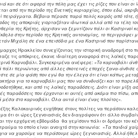
ιά και σε ότι αφορά την πόλη μας έχει τις ρίζες που είναι οι 
ται από την περίοδο της Ενετικής κυριαρχίας, όπου εδώ, ακριβ
ί πειράγματα. Βέβαια πέρασε παρά πολύς καιρός από τότε, ήρ
οδος της αποκριάς γιορταζόταν ιδιωτικά αλλά από τα τέλη το
θερία της Κρήτης, άρχισαν να ξεμυτίζουν πάλι οι Καστρινοί κ
έκδηλο στην περίοδο της Κρητικής αυτονομίας, το περιγράφει 
τάν Μιχάλη σε ένα επεισόδιο με ένα Καστρινό που παρίσταν
μαρχος Ηρακλείου συνεχίζοντας την ιστορική αναδρομή στο πα
ταζε τις απόκριες, έκανε ιδιαίτερη αναφορά στις λαϊκές παρα
ρινό Καρναβάλι. Συγκεκριμένα ανέφερε:
«Το καρναβάλι άνθι
 πάλι περνώντας από άλλες σκοτεινές εποχές ξανα-άνθισε απ
στε σε μία φάση που εγώ θα την έλεγα ότι είναι κάπως μετα
κτήρα για το καρναβάλι μας που να συνδυάζει και το παρελθό
οδοτήθηκε, και από τις λαϊκές παραδόσεις. Διότι είναι μίξη 
ές παραδόσεις που έρχονται κι αυτές από ακόμα πιο πίσω, απ
 μέσα στο καρναβάλι. Όλα αυτά είναι ένας πλούτος».
έξης Καλοκαιρινός ευχήθηκε στους πολίτες να περάσουν καλά
μα ότι οι ώρες ξεγνοιασιάς δεν διαγράφουν ότι άλλο συμβαί
και την ερχόμενη εβδομάδα θα γεμίσουν πάλι οι δρόμοι του κ
τραύμα το οποίο είναι ανοιχτό στην κοινωνία:
«Τα παιδιά χαί
για να χαρούμε να περάσουμε ώρες ξεγνοιασιάς. Αλλά ήθελα