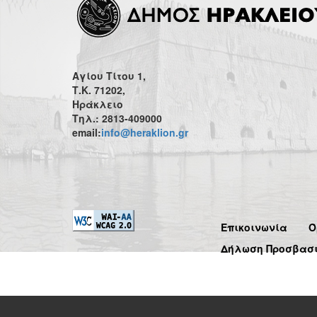
Αγίου Τίτου 1,
Τ.Κ. 71202,
Ηράκλειο
Τηλ.: 2813-409000
email:
info@heraklion.gr
Επικοινωνία
Ό
Δήλωση Προσβασ