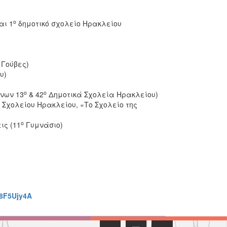
)
ο
αι 1
δημοτικό σχολείο Ηρακλείου
 Γούβες)
υ)
ο
ο
νων 13
& 42
Δημοτικά Σχολεία Ηρακλείου)
 Σχολείου Ηρακλείου, «Το Σχολείο της
ο
ις (11
Γυμνάσιο)
8F5Ujy4A