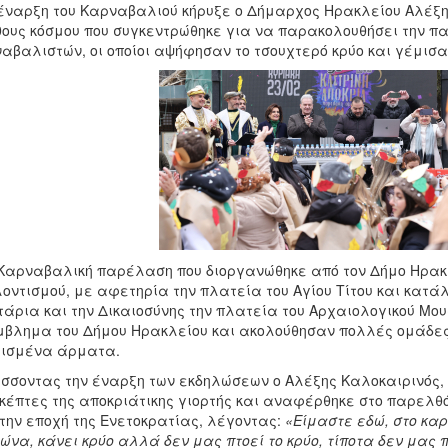
έναρξη του Καρναβαλιού κήρυξε ο Δήμαρχος Ηρακλείου Αλέξη
ους κόσμου που συγκεντρώθηκε για να παρακολουθήσει την 
αβαλιστών, οι οποίοι αψήφησαν το τσουχτερό κρύο και γέμισαν
Καρναβαλική παρέλαση που διοργανώθηκε από τον Δήμο Ηρακλε
οντισμού, με αφετηρία την πλατεία του Αγίου Τίτου και κατά
τάρια και την Δικαιοσύνης την πλατεία του Αρχαιολογικού Μου
μβλημα του Δήμου Ηρακλείου και ακολούθησαν πολλές ομάδε
λισμένα άρματα.
σσοντας την έναρξη των εκδηλώσεων ο Αλέξης Καλοκαιρινός,
κέπτες της αποκριάτικης γιορτής και αναφέρθηκε στο παρελθό
την εποχή της Ενετοκρατίας, λέγοντας:
«
Είμαστε εδώ, στο κα
ώνα, κάνει κρύο αλλά δεν μας πτοεί το κρύο, τίποτα δεν μας 