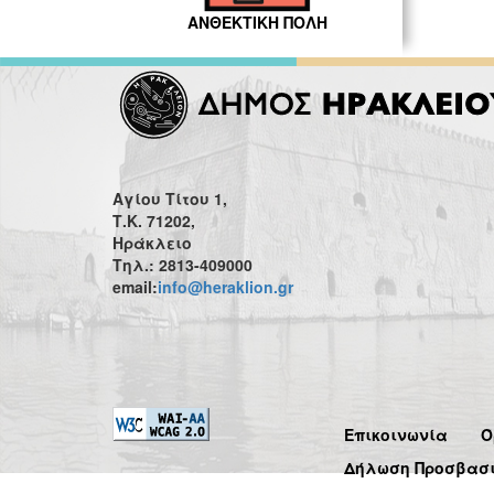
ΑΝΘΕΚΤΙΚΗ ΠΟΛΗ
Αγίου Τίτου 1,
Τ.Κ. 71202,
Ηράκλειο
Τηλ.: 2813-409000
email:
info@heraklion.gr
Επικοινωνία
Ό
Δήλωση Προσβασ