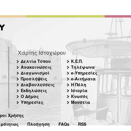
Χάρτης Ιστοχώρου
Δελτία Τύπου
Κ.Ε.Π.
Ανακοινώσεις
Τηλέφωνα
Διαγωνισμοί
e-Υπηρεσίες
Προσλήψεις
e-Αιτήματα
Διαβουλεύσεις
Η Πόλη
Εκδηλώσεις
Ιστορία
Ο Δήμος
Κνωσός
Υπηρεσίες
Μουσεία
ροι Χρήσης
ιμότητας
Πλοήγηση
FAQs
RSS