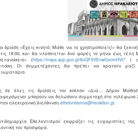
α δράση «Έχεις κινητό; Μάθε να το χρησιμοποιείς!» θα ξεκινή
τις 19:00, και θα υλοποιείται δυο φορές το μήνα έως τέλη
πετανάκειο» (
https://maps.app.goo.gl/8oQF9VEnwGvcmHVt7
) απ
λιτάκη. Οι συμμετέχοντες θα πρέπει να κρατούν μαζί
ειωματάριο.
ς σε όλες τις δράσεις του κύκλου «Διά… Δήμου Μάθηση
αφερόμενοι μπορούν να δηλώσουν συμμετοχή στο τηλέφωνο 28
στην ηλεκτρονική διεύθυνση
ethelontismos@heraklion.gr
.
ντιδημαρχία Εθελοντισμού εκφράζει τις ευχαριστίες της
οντική του προσφορά.