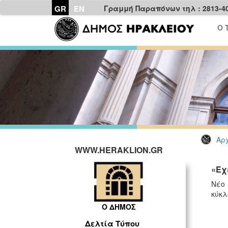
GR
EN
Γραμμή Παραπόνων τηλ : 2813-4
Ο 
Αρχ
WWW.HERAKLION.GR
«Έχ
Νέο 
κύκλ
Ο ΔΗΜΟΣ
Δελτία Τύπου