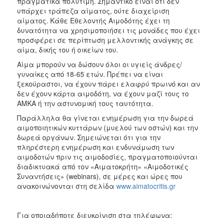
πραγματικά πολύτιμη. Σημαντικό είναι ότι δεν
ΑΝΘΕΚΤΙΚΗ
υπάρχει τράπεζα αίματος, ούτε διαχείριση
ΠΟΛΗ
αίματος. Κάθε Εθελοντής Αιμοδότης έχει τη
δυνατότητα να χρησιμοποιήσει τις μονάδες που έχει
προσφέρει σε περίπτωση μελλοντικής ανάγκης σε
αίμα, δικής του ή οικείων του.
Αίμα μπορούν να δώσουν όλοι οι υγιείς άνδρες/
γυναίκες από 18-65 ετών. Πρέπει να είναι
ξεκούραστοι, να έχουν πάρει ελαφρύ πρωινό και αν
δεν έχουν κάρτα αιμοδότη, να έχουν μαζί τους το
ΑΜΚΑ ή την αστυνομική τους ταυτότητα.
Παράλληλα θα γίνεται ενημέρωση για την δωρεά
αιμοποιητικών κυττάρων (μυελού των οστών) και την
δωρεά οργάνων. Σημειώνεται ότι για την
πληρέστερη ενημέρωση και ενδυνάμωση των
αιμοδοτών πριν τις αιμοδοσίες, πραγματοποιούνται
διαδικτυακά από τον «Αιματοκρήτη» «Αιμοδοτικές
Συναντήσεις» (webinars), σε μέρες και ώρες που
ανακοινώνονται στη σελίδα
www.aimatocritis.gr
Για οποιαδήποτε διευκρίνιση στα τηλέφωνα: