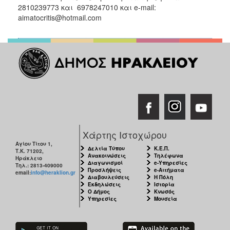
2810239773 και 6978247010 και e-mail:
aimatocritis@hotmail.com
Χάρτης Ιστοχώρου
Αγίου Τίτου 1,
Δελτία Τύπου
Κ.Ε.Π.
Τ.Κ. 71202,
Ανακοινώσεις
Τηλέφωνα
Ηράκλειο
Διαγωνισμοί
e-Υπηρεσίες
Τηλ.: 2813-409000
Προσλήψεις
e-Αιτήματα
email:
info@heraklion.gr
Διαβουλεύσεις
Η Πόλη
Εκδηλώσεις
Ιστορία
Ο Δήμος
Κνωσός
Υπηρεσίες
Μουσεία