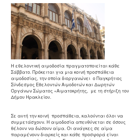
2018
2017
2016
2015
2013
2012
2011
Η εθελοντική αιμοδοσία πραγματοποιείται κάθε
2010
Σάββατο. Πρόκειται για μια κοινή προσπάθεια
2006
αιμοδοσίας, την οποία διοργανώνει ο Παγκρήτιος
Σύνδεσμος Εθελοντών Αιμοδοτών και Δωρητών
Οργάνων Σώματος «Αιματοκρήτης, με τη στήριξη του
Δήμου Ηρακλείου.
Ο
ΤΟΠΟΣ
Σε αυτή την κοινή προσπάθεια, καλούνται όλοι να
ΜΑΣ
συμμετάσχουν. Η αιμοδοσία απευθύνεται σε όσους
θέλουν να δώσουν αίμα. Οι ανάγκες σε αίμα
ΠΟΛΙΤΙΣΜΟΣ
παραμένουν διαρκείς και κάθε προσφορά είναι