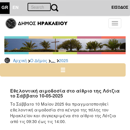
GR
EN
ΕΙΣΟΔΟΣ
Ο
Toggle
ΔΗΜΟΣ
navigati
Δελτία
Τύπου
Αρχείο
...
Αρχική
Ο Δήμος
2025
2026
2025
2024
2023
Εθελοντική αιμοδοσία στο αίθριο της Λότζια
το Σάββατο 10-05-2025
2022
Το Σάββατο 10 Mαίου 2025 θα πραγματοποιηθεί
2021
εθελοντική αιμοδοσία στο κέντρο της πόλης του
2020
Ηρακλείου και συγκεκριμένα στο αίθριο της Λότζια
από τις 09:30 έως τις 14:00.
2019