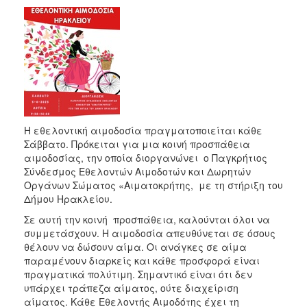
2018
2017
2016
2015
2013
2012
2011
Η εθελοντική αιμοδοσία πραγματοποιείται κάθε
Σάββατο. Πρόκειται για μια κοινή προσπάθεια
2010
αιμοδοσίας, την οποία διοργανώνει ο Παγκρήτιος
2006
Σύνδεσμος Εθελοντών Αιμοδοτών και Δωρητών
Οργάνων Σώματος «Αιματοκρήτης, με τη στήριξη του
Δήμου Ηρακλείου.
Σε αυτή την κοινή προσπάθεια, καλούνται όλοι να
συμμετάσχουν. Η αιμοδοσία απευθύνεται σε όσους
Ο
ΤΟΠΟΣ
θέλουν να δώσουν αίμα. Οι ανάγκες σε αίμα
ΜΑΣ
παραμένουν διαρκείς και κάθε προσφορά είναι
πραγματικά πολύτιμη. Σημαντικό είναι ότι δεν
ΠΟΛΙΤΙΣΜΟΣ
υπάρχει τράπεζα αίματος, ούτε διαχείριση
αίματος. Κάθε Εθελοντής Αιμοδότης έχει τη