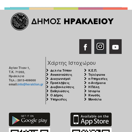
Χάρτης Ιστοχώρου
Αγίου Τίτου 1,
Δελτία Τύπου
Κ.Ε.Π.
Τ.Κ. 71202,
Ανακοινώσεις
Τηλέφωνα
Ηράκλειο
Διαγωνισμοί
e-Υπηρεσίες
Τηλ.: 2813-409000
Προσλήψεις
e-Αιτήματα
email:
info@heraklion.gr
Διαβουλεύσεις
Η Πόλη
Εκδηλώσεις
Ιστορία
Ο Δήμος
Κνωσός
Υπηρεσίες
Μουσεία