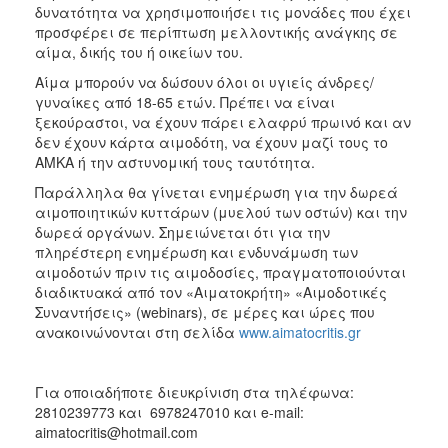
δυνατότητα να χρησιμοποιήσει τις μονάδες που έχει
ΑΝΘΕΚΤΙΚΗ
ΠΟΛΗ
προσφέρει σε περίπτωση μελλοντικής ανάγκης σε
αίμα, δικής του ή οικείων του.
Αίμα μπορούν να δώσουν όλοι οι υγιείς άνδρες/
γυναίκες από 18-65 ετών. Πρέπει να είναι
ξεκούραστοι, να έχουν πάρει ελαφρύ πρωινό και αν
δεν έχουν κάρτα αιμοδότη, να έχουν μαζί τους το
ΑΜΚΑ ή την αστυνομική τους ταυτότητα.
Παράλληλα θα γίνεται ενημέρωση για την δωρεά
αιμοποιητικών κυττάρων (μυελού των οστών) και την
δωρεά οργάνων. Σημειώνεται ότι για την
πληρέστερη ενημέρωση και ενδυνάμωση των
αιμοδοτών πριν τις αιμοδοσίες, πραγματοποιούνται
διαδικτυακά από τον «Αιματοκρήτη» «Αιμοδοτικές
Συναντήσεις» (webinars), σε μέρες και ώρες που
ανακοινώνονται στη σελίδα
www.aimatocritis.gr
Για οποιαδήποτε διευκρίνιση στα τηλέφωνα:
2810239773 και 6978247010 και e-mail:
aimatocritis@hotmail.com