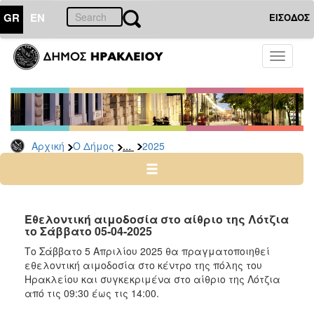
GR
EN
ΕΙΣΟΔΟΣ
Ο
Toggle
ΔΗΜΟΣ
navigati
Δελτία
Τύπου
Αρχείο
...
Αρχική
Ο Δήμος
2025
2026
2025
2024
2023
Εθελοντική αιμοδοσία στο αίθριο της Λότζια
το Σάββατο 05-04-2025
2022
Το Σάββατο 5 Απριλίου 2025 θα πραγματοποιηθεί
2021
εθελοντική αιμοδοσία στο κέντρο της πόλης του
2020
Ηρακλείου και συγκεκριμένα στο αίθριο της Λότζια
από τις 09:30 έως τις 14:00.
2019