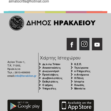
aimatocritis@hotmail.com
Χάρτης Ιστοχώρου
Αγίου Τίτου 1,
Δελτία Τύπου
Κ.Ε.Π.
Τ.Κ. 71202,
Ανακοινώσεις
Τηλέφωνα
Ηράκλειο
Διαγωνισμοί
e-Υπηρεσίες
Τηλ.: 2813-409000
Προσλήψεις
e-Αιτήματα
email:
info@heraklion.gr
Διαβουλεύσεις
Η Πόλη
Εκδηλώσεις
Ιστορία
Ο Δήμος
Κνωσός
Υπηρεσίες
Μουσεία