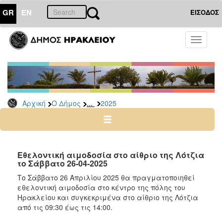
GR
EN
ΕΙΣΟΔΟΣ
Ο
Toggle
ΔΗΜΟΣ
navigati
Δελτία
Τύπου
Αρχείο
...
Αρχική
Ο Δήμος
2025
2026
2025
2024
2023
Εθελοντική αιμοδοσία στο αίθριο της Λότζια
το Σάββατο 26-04-2025
2022
Το Σάββατο 26 Απριλίου 2025 θα πραγματοποιηθεί
2021
εθελοντική αιμοδοσία στο κέντρο της πόλης του
2020
Ηρακλείου και συγκεκριμένα στο αίθριο της Λότζια
από τις 09:30 έως τις 14:00.
2019