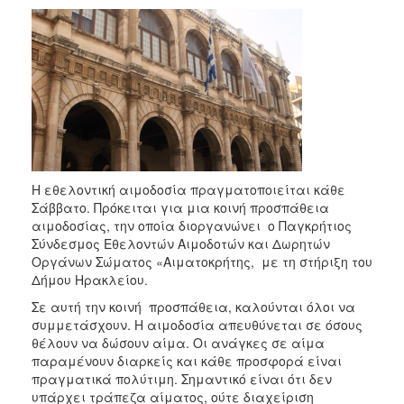
2018
2017
2016
2015
2013
2012
2011
Η εθελοντική αιμοδοσία πραγματοποιείται κάθε
2010
Σάββατο. Πρόκειται για μια κοινή προσπάθεια
2006
αιμοδοσίας, την οποία διοργανώνει ο Παγκρήτιος
Σύνδεσμος Εθελοντών Αιμοδοτών και Δωρητών
Οργάνων Σώματος «Αιματοκρήτης, με τη στήριξη του
Δήμου Ηρακλείου.
Σε αυτή την κοινή προσπάθεια, καλούνται όλοι να
Ο
ΤΟΠΟΣ
συμμετάσχουν. Η αιμοδοσία απευθύνεται σε όσους
ΜΑΣ
θέλουν να δώσουν αίμα. Οι ανάγκες σε αίμα
παραμένουν διαρκείς και κάθε προσφορά είναι
ΠΟΛΙΤΙΣΜΟΣ
πραγματικά πολύτιμη. Σημαντικό είναι ότι δεν
υπάρχει τράπεζα αίματος, ούτε διαχείριση