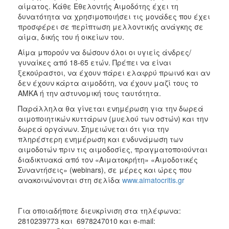
αίματος. Κάθε Εθελοντής Αιμοδότης έχει τη
ΑΝΘΕΚΤΙΚΗ
ΠΟΛΗ
δυνατότητα να χρησιμοποιήσει τις μονάδες που έχει
προσφέρει σε περίπτωση μελλοντικής ανάγκης σε
αίμα, δικής του ή οικείων του.
Αίμα μπορούν να δώσουν όλοι οι υγιείς άνδρες/
γυναίκες από 18-65 ετών. Πρέπει να είναι
ξεκούραστοι, να έχουν πάρει ελαφρύ πρωινό και αν
δεν έχουν κάρτα αιμοδότη, να έχουν μαζί τους το
ΑΜΚΑ ή την αστυνομική τους ταυτότητα.
Παράλληλα θα γίνεται ενημέρωση για την δωρεά
αιμοποιητικών κυττάρων (μυελού των οστών) και την
δωρεά οργάνων. Σημειώνεται ότι για την
πληρέστερη ενημέρωση και ενδυνάμωση των
αιμοδοτών πριν τις αιμοδοσίες, πραγματοποιούνται
διαδικτυακά από τον «Αιματοκρήτη» «Αιμοδοτικές
Συναντήσεις» (webinars), σε μέρες και ώρες που
ανακοινώνονται στη σελίδα
www.aimatocritis.gr
Για οποιαδήποτε διευκρίνιση στα τηλέφωνα:
2810239773 και 6978247010 και e-mail: