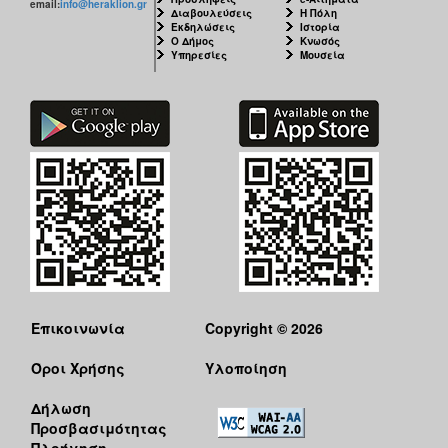
email:
info@heraklion.gr
Διαβουλεύσεις
Η Πόλη
Εκδηλώσεις
Ιστορία
Ο Δήμος
Κνωσός
Υπηρεσίες
Μουσεία
Επικοινωνία
Copyright © 2026
Όροι Χρήσης
Υλοποίηση
Δήλωση
Προσβασιμότητας
Πλοήγηση