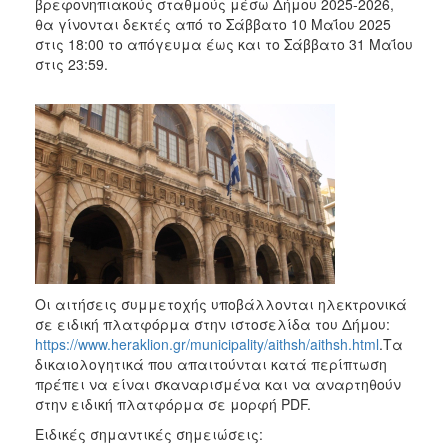
2018
βρεφονηπιακούς σταθμούς μέσω Δήμου 2025-2026,
θα γίνονται δεκτές από το Σάββατο 10 Μαΐου 2025
2017
στις 18:00 το απόγευμα έως και το Σάββατο 31 Μαΐου
2016
στις 23:59.
2015
2013
2012
2011
2010
2006
Οι αιτήσεις συμμετοχής υποβάλλονται ηλεκτρονικά
σε ειδική πλατφόρμα στην ιστοσελίδα του Δήμου:
Ο
https://www.heraklion.gr/municipality/aithsh/aithsh.html
.Τα
ΤΟΠΟΣ
δικαιολογητικά που απαιτούνται κατά περίπτωση
ΜΑΣ
πρέπει να είναι σκαναρισμένα και να αναρτηθούν
στην ειδική πλατφόρμα σε μορφή PDF.
ΠΟΛΙΤΙΣΜΟΣ
Ειδικές σημαντικές σημειώσεις: