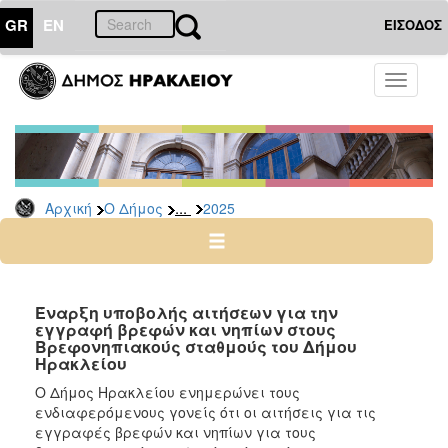
GR
EN
ΕΙΣΟΔΟΣ
Ο
Toggle
ΔΗΜΟΣ
navigati
Δελτία
Τύπου
Αρχείο
...
Αρχική
Ο Δήμος
2025
2026
2025
2024
2023
Έναρξη υποβολής αιτήσεων για την
εγγραφή βρεφών και νηπίων στους
2022
Βρεφονηπιακούς σταθμούς του Δήμου
2021
Ηρακλείου
2020
Ο Δήμος Ηρακλείου ενημερώνει τους
ενδιαφερόμενους γονείς ότι οι αιτήσεις για τις
2019
εγγραφές βρεφών και νηπίων για τους