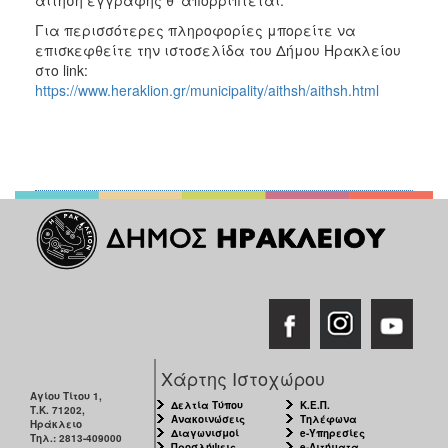
Για περισσότερες πληροφορίες μπορείτε να
επισκεφθείτε την ιστοσελίδα του Δήμου Ηρακλείου
στο link:
https://www.heraklion.gr/municipality/aithsh/aithsh.html
Χάρτης Ιστοχώρου
Αγίου Τίτου 1,
Δελτία Τύπου
Κ.Ε.Π.
Τ.Κ. 71202,
Ανακοινώσεις
Τηλέφωνα
Ηράκλειο
Διαγωνισμοί
e-Υπηρεσίες
Τηλ.: 2813-409000
Προσλήψεις
e-Αιτήματα