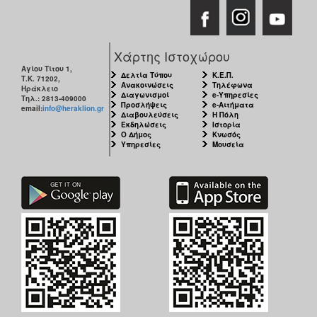
Χάρτης Ιστοχώρου
Αγίου Τίτου 1,
Δελτία Τύπου
Κ.Ε.Π.
Τ.Κ. 71202,
Ανακοινώσεις
Τηλέφωνα
Ηράκλειο
Διαγωνισμοί
e-Υπηρεσίες
Τηλ.: 2813-409000
Προσλήψεις
e-Αιτήματα
email:
info@heraklion.gr
Διαβουλεύσεις
Η Πόλη
Εκδηλώσεις
Ιστορία
Ο Δήμος
Κνωσός
Υπηρεσίες
Μουσεία