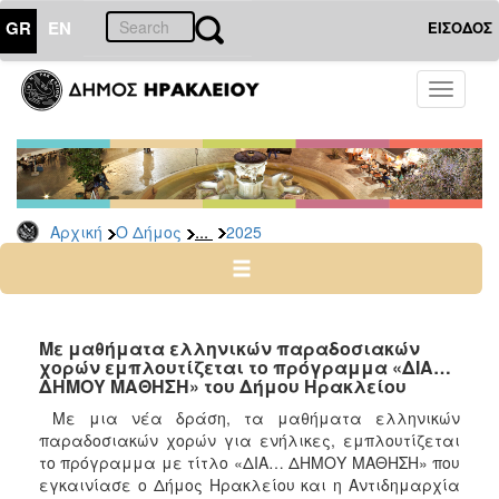
GR
EN
ΕΙΣΟΔΟΣ
Ο
Toggle
ΔΗΜΟΣ
navigati
Δελτία
Τύπου
Αρχείο
...
Αρχική
Ο Δήμος
2025
2026
2025
2024
2023
Με μαθήματα ελληνικών παραδοσιακών
χορών εμπλουτίζεται το πρόγραμμα «ΔΙΑ…
2022
ΔΗΜΟΥ ΜΑΘΗΣΗ» του Δήμου Ηρακλείου
2021
Με μια νέα δράση, τα μαθήματα ελληνικών
2020
παραδοσιακών χορών για ενήλικες, εμπλουτίζεται
το πρόγραμμα με τίτλο «ΔΙΑ… ΔΗΜΟΥ ΜΑΘΗΣΗ» που
2019
εγκαινίασε ο Δήμος Ηρακλείου και η Αντιδημαρχία