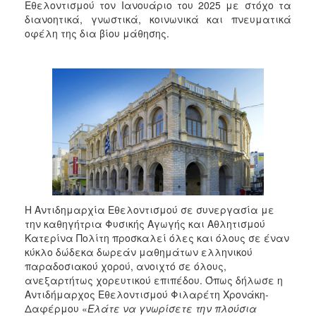
2018
Εθελοντισμού τον Ιανουάριο του 2025 με στόχο τα
διανοητικά, γνωστικά, κοινωνικά και πνευματικά
2017
οφέλη της δια βίου μάθησης.
2016
2015
2013
2012
2011
2010
2006
Η Αντιδημαρχία Εθελοντισμού σε συνεργασία με
την καθηγήτρια Φυσικής Αγωγής και Αθλητισμού
Κατερίνα Πολίτη προσκαλεί όλες και όλους σε έναν
Ο
ΤΟΠΟΣ
κύκλο δώδεκα δωρεάν μαθημάτων ελληνικού
ΜΑΣ
παραδοσιακού χορού, ανοιχτό σε όλους,
ανεξαρτήτως χορευτικού επιπέδου. Όπως δήλωσε η
ΠΟΛΙΤΙΣΜΟΣ
Αντιδήμαρχος Εθελοντισμού Φιλαρέτη Χρονάκη-
Δαφέρμου «
Ελάτε να γνωρίσετε την πλούσια