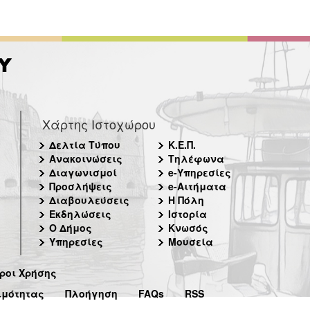
Χάρτης Ιστοχώρου
Δελτία Τύπου
Κ.Ε.Π.
Ανακοινώσεις
Τηλέφωνα
Διαγωνισμοί
e-Υπηρεσίες
Προσλήψεις
e-Αιτήματα
Διαβουλεύσεις
Η Πόλη
Εκδηλώσεις
Ιστορία
Ο Δήμος
Κνωσός
Υπηρεσίες
Μουσεία
ροι Χρήσης
ιμότητας
Πλοήγηση
FAQs
RSS