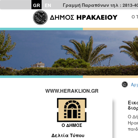
GR
EN
Γραμμή Παραπόνων τηλ : 2813-4
Ο 
Αρχ
WWW.HERAKLION.GR
Εικ
διο
Ο Δή
Ηρακ
Ο ΔΗΜΟΣ
παιδ
Δελτία Τύπου