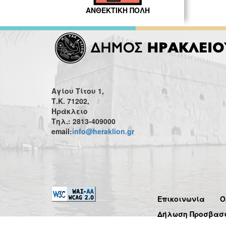
ΑΝΘΕΚΤΙΚΗ ΠΟΛΗ
Αγίου Τίτου 1,
Τ.Κ. 71202,
Ηράκλειο
Τηλ.: 2813-409000
email:
info@heraklion.gr
Επικοινωνία
Ό
Δήλωση Προσβασ