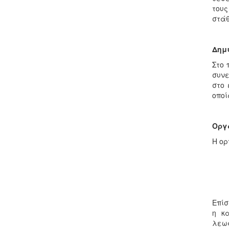
τους
στάθ
Δημ
Στο 
συνε
στο 
οποί
Οργ
Η ορ
Επίσ
η κ
λεωφ