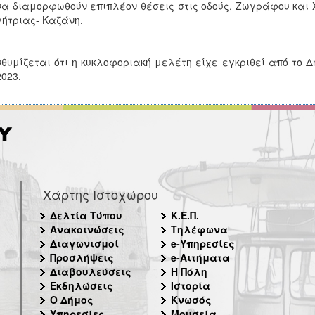
να διαμορφωθούν επιπλέον θέσεις στις οδούς, Ζωγράφου και
ήτριας- Καζάνη.
θυμίζεται ότι η κυκλοφοριακή μελέτη είχε εγκριθεί από το Δ
2023.
Χάρτης Ιστοχώρου
Δελτία Τύπου
Κ.Ε.Π.
Ανακοινώσεις
Τηλέφωνα
Διαγωνισμοί
e-Υπηρεσίες
Προσλήψεις
e-Αιτήματα
Διαβουλεύσεις
Η Πόλη
Εκδηλώσεις
Ιστορία
Ο Δήμος
Κνωσός
Υπηρεσίες
Μουσεία