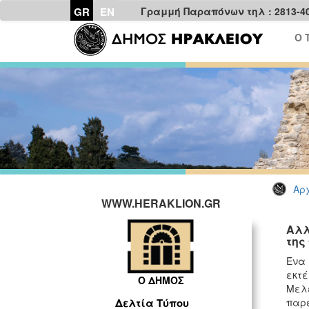
GR
EN
Γραμμή Παραπόνων τηλ : 2813-4
Ο 
Αρχ
WWW.HERAKLION.GR
Αλλ
της
Ένα 
εκτέ
Ο ΔΗΜΟΣ
Μελ
παρε
Δελτία Τύπου