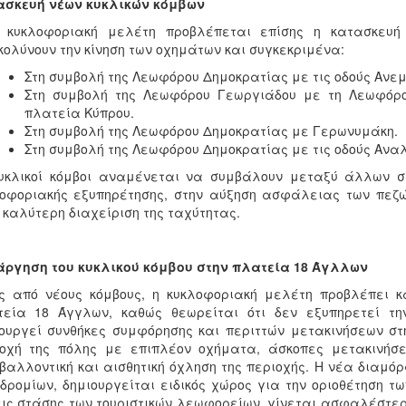
ασκευή νέων κυκλικών κόμβων
ν κυκλοφοριακή μελέτη προβλέπεται επίσης η κατασκευ
κολύνουν την κίνηση των οχημάτων και συγκεκριμένα:
Στη συμβολή της Λεωφόρου Δημοκρατίας με τις οδούς Ανεμ
Στη συμβολή της Λεωφόρου Γεωργιάδου με τη Λεωφόρο
πλατεία Κύπρου.
Στη συμβολή της Λεωφόρου Δημοκρατίας με Γερωνυμάκη.
Στη συμβολή της Λεωφόρου Δημοκρατίας με τις οδούς Ανα
υκλικοί κόμβοι αναμένεται να συμβάλουν μεταξύ άλλων σ
οφοριακής εξυπηρέτησης, στην αύξηση ασφάλειας των πεζ
 καλύτερη διαχείριση της ταχύτητας.
άργηση του κυκλικού κόμβου στην πλατεία 18 Άγλλων
ς από νέους κόμβους, η κυκλοφοριακή μελέτη προβλέπει κα
τεία 18 Άγγλων, καθώς θεωρείται ότι δεν εξυπηρετεί τη
ουργεί συνθήκες συμφόρησης και περιττών μετακινήσεων στη
ιοχή της πόλης με επιπλέον οχήματα, άσκοπες μετακινήσ
βαλλοντική και αισθητική όχληση της περιοχής. Η νέα διαμό
δρομίων, δημιουργείται ειδικός χώρος για την οριοθέτηση τω
ις στάσης των τουριστικών λεωφορείων, γίνεται ασφαλέστερη