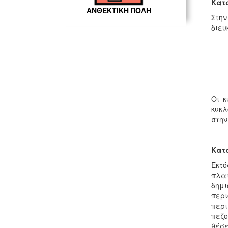
Κατ
ΑΝΘΕΚΤΙΚΗ ΠΟΛΗ
Στη
διευ
Οι κ
κυκλ
στην
Κατ
Εκτό
πλα
δημι
περ
περι
πεζο
θέσε