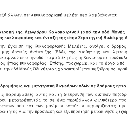
ξύ άλλων, στην κυκλοφοριακή μελέτη περιλαμβάνονται:
ατροπή της Λεωφόρου Καλοκαιρινού (από την οδό Μονής 
ς κυκλοφορίας και ένταξή της στην Στρατηγική Βιώσιμης 
ην έγκριση της Κυκλοφοριακής Μελέτης, ανοίγει ο δρόμο
ιμης Αστικής Ανάπτυξης (ΒΑΑ), της αισθητικής και λειτο
καιρινού από την οδό Γιαμαλάκη έως τη Χανιόπορτα προϋπολογ
ος ήπιας κυκλοφορίας. Επίσης, προχωράει και το έργο από 
ι την οδό Μονής Οδηγήτριας χαρακτηρίζεται πεζόδρομος, προϋ
οδρομήσεις και μετατροπή διαφόρων οδών σε δρόμους ήπι
ις παρεμβάσεις αυτές και τη διεύρυνση των δικτύων πεζοδ
ρου μετατρέποντάς το σε ένα περιβάλλον φιλικότερο προ
σκεπτών όσο και των μονίμων κατοίκων περιορίζοντας τη
αίτητες για την πρόσβαση και εξυπηρέτηση μετακινήσεις (χώρο