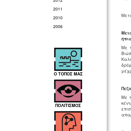
2012
2011
Μετα
2010
2006
Μετ
ήπια
Με τ
Βιώσ
Καλο
δρόμ
μέχρ
Ο ΤΟΠΟΣ ΜΑΣ
Πεζ
Με τ
κέντ
ΠΟΛΙΤΙΣΜΟΣ
επι
απαρ