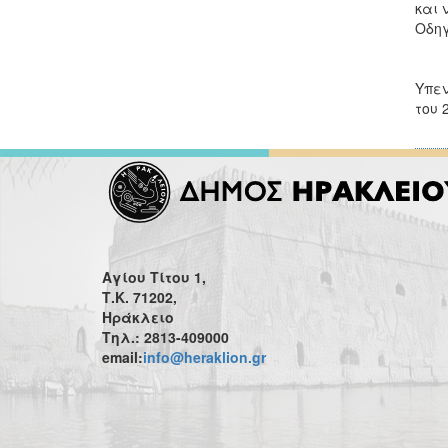
και 
Οδηγ
Υπεν
του 
Αγίου Τίτου 1,
Τ.Κ. 71202,
Ηράκλειο
Τηλ.: 2813-409000
email:
info@heraklion.gr