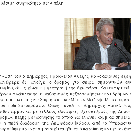
βιώσιμη κινητικότητα στην πόλη.
ήλωσή του ο Δήμαρχος Ηρακλείου Αλέξης Καλοκαιρινός εξέφ
 ανέφερε ότι ανοίγει ο δρόμος για σειρά σημαντικών κυ
λείου, όπως είναι η μετατροπή της Λεωφόρου Καλοκαιρινού 
έργου ανάπλασης, ο καθορισμός πεζοδρομήσεων και δρόμων ή
μευσης και της κυκλοφορίας των Μέσων Μαζικής Μεταφοράς 
τύου ποδηλατοδρόμων. Όπως τόνισε ο Δήμαρχος Ηρακλείου
εθεί αρμονικά με άλλους συναφείς σχεδιασμούς της Δημοτικ
ρομών πεζής μετακίνησης το οποίο θα ενώνει κομβικά σημεία 
ι η πεζή διαδρομή της Λεωφόρου Ικάρου, από το Υπεραστι
ουργήθηκε και χρησιμοποιείται ήδη από κατοίκους και επισκέπτ