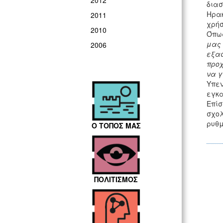
2012
διασ
Ηρακ
2011
χρήσ
2010
Όπως
μας
2006
εξα
προχ
να γ
Υπε
εγκα
Επίσ
σχολ
ρυθμ
Ο ΤΟΠΟΣ ΜΑΣ
ΠΟΛΙΤΙΣΜΟΣ