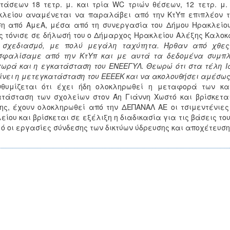
τάσεων 18 τετρ. μ. και τρία WC τριών θέσεων, 12 τετρ. μ
λείου αναμένεται να παραλάβει από την ΚτΥπ επιπλέον τ
η από ΑμεΑ, μέσα από τη συνεργασία του Δήμου Ηρακλείου 
 τόνισε σε δήλωσή του ο Δήμαρχος Ηρακλείου Αλέξης Καλοκ
 σχεδιασμό, με πολύ μεγάλη ταχύτητα. Ήρθαν από χθες 
σφαλίσαμε από την ΚτΥπ και με αυτά τα δεδομένα συμπλη
ωρά και η εγκατάσταση του ΕΝΕΕΓΥΛ. Θεωρώ ότι στα τέλη Ι
ίνει η μετεγκατάσταση του ΕΕΕΕΚ και να ακολουθήσει αμέσως
νθυμίζεται ότι έχει ήδη ολοκληρωθεί η μεταφορά των κ
τάσταση των σχολείων στον Άη Γιάννη Χωστό και βρίσκεται
ης, έχουν ολοκληρωθεί από την ΔΕΠΑΝΑΛ ΑΕ οι τσιμεντένιες
είου και βρίσκεται σε εξέλιξη η διαδικασία για τις βάσεις τ
ό οι εργασίες σύνδεσης των δικτύων ύδρευσης και αποχέτευση