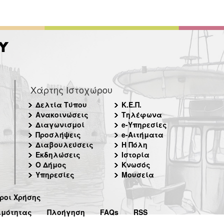
Χάρτης Ιστοχώρου
Δελτία Τύπου
Κ.Ε.Π.
Ανακοινώσεις
Τηλέφωνα
Διαγωνισμοί
e-Υπηρεσίες
Προσλήψεις
e-Αιτήματα
Διαβουλεύσεις
Η Πόλη
Εκδηλώσεις
Ιστορία
Ο Δήμος
Κνωσός
Υπηρεσίες
Μουσεία
ροι Χρήσης
ιμότητας
Πλοήγηση
FAQs
RSS