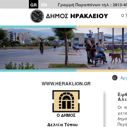
GR
EN
Γραμμή Παραπόνων τηλ : 2813-4
Ο 
Αρχ
WWW.HERAKLION.GR
Έφθ
Αλι
Οι π
μετ
Ο ΔΗΜΟΣ
δημο
Πηγή
Δελτία Τύπου