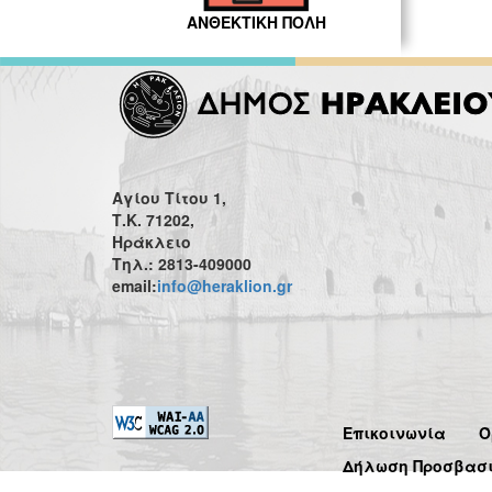
ΑΝΘΕΚΤΙΚΗ ΠΟΛΗ
Αγίου Τίτου 1,
Τ.Κ. 71202,
Ηράκλειο
Τηλ.: 2813-409000
email:
info@heraklion.gr
Επικοινωνία
Ό
Δήλωση Προσβασ