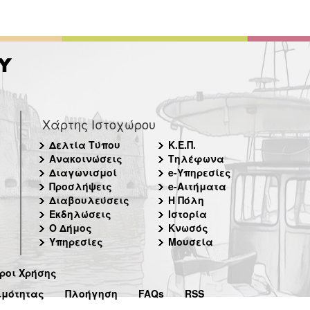
Χάρτης Ιστοχώρου
Δελτία Τύπου
Κ.Ε.Π.
Ανακοινώσεις
Τηλέφωνα
Διαγωνισμοί
e-Υπηρεσίες
Προσλήψεις
e-Αιτήματα
Διαβουλεύσεις
Η Πόλη
Εκδηλώσεις
Ιστορία
Ο Δήμος
Κνωσός
Υπηρεσίες
Μουσεία
ροι Χρήσης
ιμότητας
Πλοήγηση
FAQs
RSS