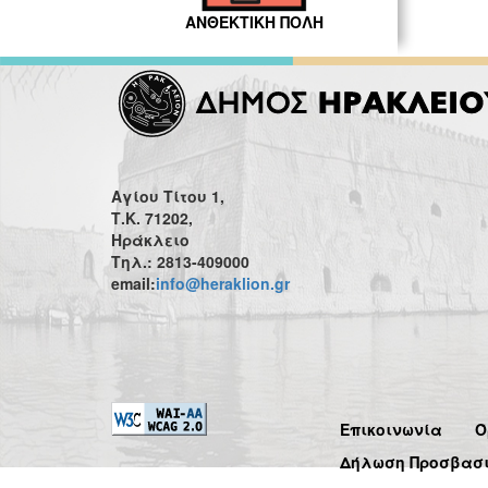
ΑΝΘΕΚΤΙΚΗ ΠΟΛΗ
Αγίου Τίτου 1,
Τ.Κ. 71202,
Ηράκλειο
Τηλ.: 2813-409000
email:
info@heraklion.gr
Επικοινωνία
Ό
Δήλωση Προσβασ