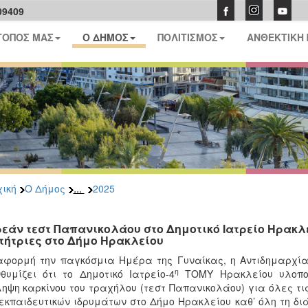
09409
ΤΟΠΟΣ ΜΑΣ
Ο ΔΗΜΟΣ
ΠΟΛΙΤΙΣΜΟΣ
ΑΝΘΕΚΤΙΚΗ
...
ική
Ο Δήμος
2025
εάν τεστ Παπανικολάου στο Δημοτικό Ιατρείο Ηρακλεί
τήτριες στο Δήμο Ηρακλείου
φορμή την παγκόσμια Ημέρα της Γυναίκας, η Αντιδημαρχία
η
θυμίζει ότι το Δημοτικό Ιατρείο-4
ΤΟΜΥ Ηρακλείου υλοπο
ηψη καρκίνου του τραχήλου (τεστ Παπανικολάου) για όλες τις
εκπαιδευτικών ιδρυμάτων στο Δήμο Ηρακλείου καθ’ όλη τη διά