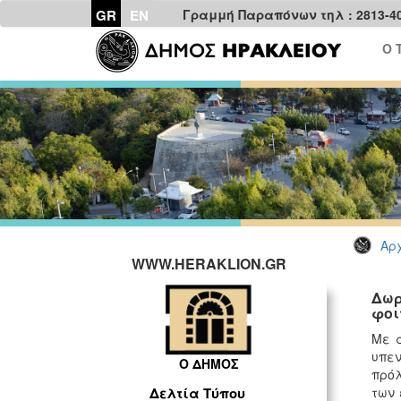
GR
EN
Γραμμή Παραπόνων τηλ : 2813-4
Ο 
Αρχ
WWW.HERAKLION.GR
Δωρ
φοι
Με α
υπεν
Ο ΔΗΜΟΣ
πρόλ
των 
Δελτία Τύπου