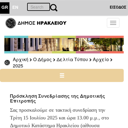
GR
EN
ΕΙΣΟΔΟΣ
Ο
Toggle
ΔΗΜΟΣ
navigati
Δελτία
Τύπου
Αρχείο
Αρχική
Ο Δήμος
Δελτία Τύπου
Αρχείο
2026
2025
2025
2024
2023
2022
Πρόσκληση Συνεδρίασης της Δημοτικής
Επιτροπής
2021
Σας προσκαλούμε σε τακτική συνεδρίαση την
2020
Τρίτη 15 Ιουλίου 2025 και ώρα 13.00 μ.μ., στο
2019
Δημοτικό Κατάστημα Ηρακλείου (αίθουσα