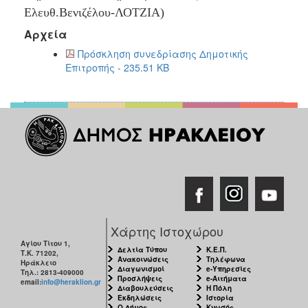
2018
Ελευθ.Βενιζέλου-ΛΟΤΖΙΑ)
2017
Αρχεία
2016
Πρόσκληση συνεδρίασης Δημοτικής
2015
Επιτροπής - 235.51 KB
2013
2012
2011
2010
2006
Χάρτης Ιστοχώρου
Ο
ΤΟΠΟΣ
Αγίου Τίτου 1,
Δελτία Τύπου
Κ.Ε.Π.
ΜΑΣ
Τ.Κ. 71202,
Ανακοινώσεις
Τηλέφωνα
Ηράκλειο
Διαγωνισμοί
e-Υπηρεσίες
Τηλ.: 2813-409000
Προσλήψεις
e-Αιτήματα
email:
info@heraklion.gr
ΠΟΛΙΤΙΣΜΟΣ
Διαβουλεύσεις
Η Πόλη
Εκδηλώσεις
Ιστορία
Ο Δήμος
Κνωσός