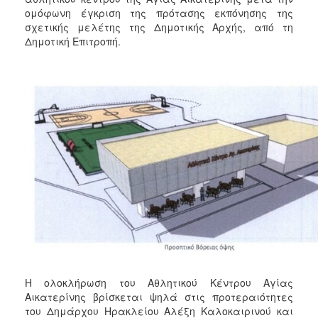
2018
ομόφωνη έγκριση της πρότασης εκπόνησης της
2017
σχετικής μελέτης της Δημοτικής Αρχής, από τη
Δημοτική Επιτροπή.
2016
2015
2013
2012
2011
2010
2006
Ο
ΤΟΠΟΣ
ΜΑΣ
Η ολοκλήρωση του Αθλητικού Κέντρου Αγίας
ΠΟΛΙΤΙΣΜΟΣ
Αικατερίνης βρίσκεται ψηλά στις προτεραιότητες
του Δημάρχου Ηρακλείου Αλέξη Καλοκαιρινού και