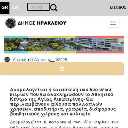
GR
EN
ΕΙΣΟΔΟΣ
Ο
Toggle
ΔΗΜΟΣ
navigati
Δελτία
Τύπου
Αρχείο
...
Αρχική
Ο Δήμος
2025
2026
2025
2024
2023
Δρομολογείται η κατασκευή των δύο νέων
κτιρίων που θα ολοκληρώσουν το Αθλητικό
2022
Κέντρο της Αγίας Αικατερίνης- Θα
2021
περιλαμβάνουν αίθουσα πολλαπλών
χρήσεων, αποδυτήρια, γραφεία, διάφορους
2020
βοηθητικούς χώρους και κυλικείο
2019
Δρομολογείται η κατασκευή των δύο κτιρίων του
αθλητικού κέντρου της Αγίας Αικατερίνης μετά την