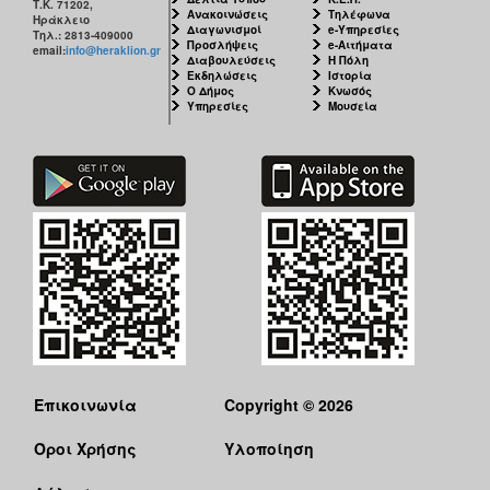
Τ.Κ. 71202,
Ανακοινώσεις
Τηλέφωνα
Ηράκλειο
Διαγωνισμοί
e-Υπηρεσίες
Τηλ.: 2813-409000
Προσλήψεις
e-Αιτήματα
email:
info@heraklion.gr
Διαβουλεύσεις
Η Πόλη
Εκδηλώσεις
Ιστορία
Ο Δήμος
Κνωσός
Υπηρεσίες
Μουσεία
Επικοινωνία
Copyright © 2026
Όροι Χρήσης
Υλοποίηση