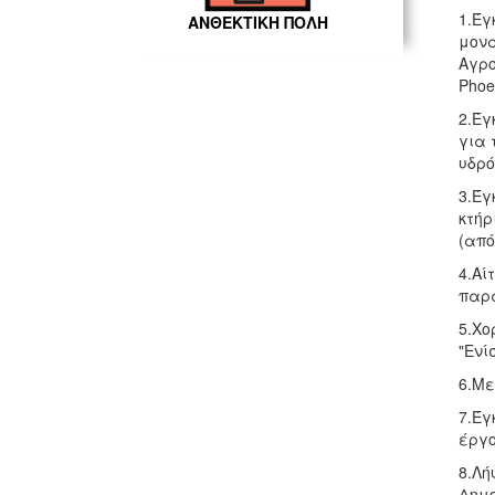
1.Έγ
ΑΝΘΕΚΤΙΚΗ ΠΟΛΗ
μονά
Αγρο
Phoe
2.Έγ
για 
υδρό
3.Έγ
κτήρ
(από
4.Αί
παρά
5.Χο
"Ενί
6.Με
7.Έγ
έργο
8.Λή
Δημο