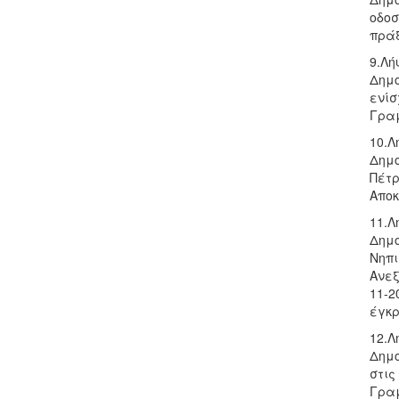
οδοσ
πράξ
9.Λή
Δημο
ενίσ
Γραμ
10.Λ
Δημο
Πέτρ
Αποκ
11.Λ
Δημο
Νηπι
Ανεξ
11-2
έγκρ
12.Λ
Δημο
στις
Γραμ