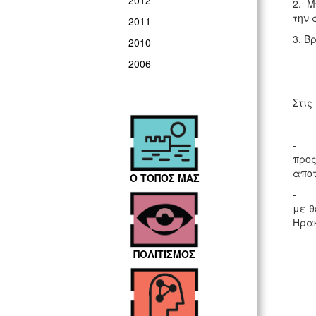
2012
2. Μ
την 
2011
3. Β
2010
2006
Στις
- Εξ
προς
αποτ
Ο ΤΟΠΟΣ ΜΑΣ
- Εξ
με θ
Ηρακ
ΠΟΛΙΤΙΣΜΟΣ