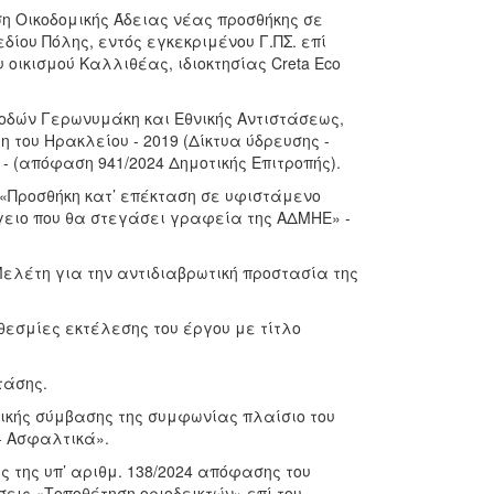
ση Οικοδομικής Άδειας νέας προσθήκης σε
ίου Πόλης, εντός εγκεκριμένου Γ.ΠΣ. επί
 οικισμού Καλλιθέας, ιδιοκτησίας Creta Eco
οδών Γερωνυμάκη και Εθνικής Αντιστάσεως,
 του Ηρακλείου - 2019 (Δίκτυα ύδρευσης -
 - (απόφαση 941/2024 Δημοτικής Επιτροπής).
υ «Προσθήκη κατ’ επέκταση σε υφιστάμενο
πόγειο που θα στεγάσει γραφεία της ΑΔΜΗΕ» -
ελέτη για την αντιδιαβρωτική προστασία της
εσμίες εκτέλεσης του έργου με τίτλο
τάσης.
ικής σύμβασης της συμφωνίας πλαίσιο του
- Ασφαλτικά».
 της υπ’ αριθμ. 138/2024 απόφασης του
εις «Τοποθέτηση οριοδεικτών» επί του