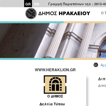
GR
EN
Γραμμή Παραπόνων τηλ : 2813-4
Ο 
Αρχ
WWW.HERAKLION.GR
Διπ
Διπλ
Ο ΔΗΜΟΣ
Δελτία Τύπου