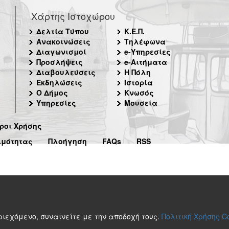
Χάρτης Ιστοχώρου
Δελτία Τύπου
Κ.Ε.Π.
Ανακοινώσεις
Τηλέφωνα
Διαγωνισμοί
e-Υπηρεσίες
Προσλήψεις
e-Αιτήματα
Διαβουλεύσεις
Η Πόλη
Εκδηλώσεις
Ιστορία
Ο Δήμος
Κνωσός
Υπηρεσίες
Μουσεία
ροι Χρήσης
ιμότητας
Πλοήγηση
FAQs
RSS
περιεχόμενο, συναινείτε με την αποδοχή τους.
Πολιτική Χρήσης C