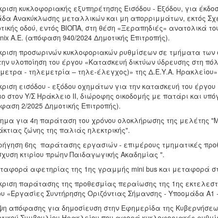
κριση κυκλοφοριακής εξυπηρέτησης Εισόδου - Εξόδου, για έκδο
δα Ανακύκλωσης μεταλλικών και μη απορριμμάτων, εκτός Σχεδ
τικής οδού, εντός ΒΙΟΠΑ, στη θέση «Ξεραπηδιές» ανατολικά του
nix A.E. (απόφαση 940/2024 Δημοτικής Επιτροπής).
κριση προσωρινών κυκλοφοριακών ρυθμίσεων σε τμήματα των 
την υλοποίηση του έργου «Κατασκευή δικτύων ύδρευσης στη πόλη
μετρα - τηλεμετρία – τηλε-έλεγχος)» της Δ.Ε.Υ.Α. Ηρακλείου»
κριση εισόδου - εξόδου οχημάτων για την κατασκευή του έργο
ιο στον Υ/Σ Ηράκλειο ΙΙ, διώροφης οικοδομής με πατάρι και υ
φαση 2/2025 Δημοτικής Επιτροπής).
τημα για 4η παράταση του χρόνου ολοκλήρωσης της μελέτης "Μ
κτιας ζώνης της παλιάς ηλεκτρικής".
ρήγηση 6ης παράτασης εργασιών - επιμέρους τμηματικές προθ
σχυση κτιρίου πρώην Παιδαγωγικής Ακαδημίας ".
ταφορά αφετηρίας της 1ης γραμμής mini bus και μεταφορά σ
κριση παράτασης της προθεσμίας περαίωσης της 1ης εκτελεστ
υ «Εργασίες Συντήρησης Οριζόντιας Σήμανσης - Υποομάδα Α1 
ψη απόφασης για δημοσίευση στην Εφημερίδα της Κυβερνήσεως
τικού Συμβουλίου Ηρακλείου που αφορά κυκλοφοριακές ρυθμίσ