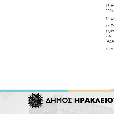
13.Έ
2024
14.Έ
15.Έ
έξυπ
κωδ.
(ΑΔΑ
16.Δ