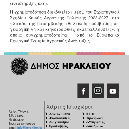
αντιστήριξης κ.α.).
Η χρηματοδότηση διεκδικείται μέσω του Στρατηγικού
Σχεδίου Κοινής Αγροτικής Πολιτικής 2023-2027, στο
πλαίσιο της Παρέμβασης «Βελτίωση πρόσβασης σε
γεωργική γη και κτηνοτροφικές εκμεταλλεύσεις», η
οποία συγχρηματοδοτείται από το Ευρωπαϊκό
Γεωργικό Ταμείο Αγροτικής Ανάπτυξης.
Χάρτης Ιστοχώρου
Αγίου Τίτου 1,
Δελτία Τύπου
Κ.Ε.Π.
Τ.Κ. 71202,
Ανακοινώσεις
Τηλέφωνα
Ηράκλειο
Διαγωνισμοί
e-Υπηρεσίες
Τηλ.: 2813-409000
Προσλήψεις
e-Αιτήματα
email:
info@heraklion.gr