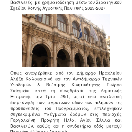
2018
Βασιλειές, με χρηματοδότηση μέσω του Στρατηγικού
Σχεδίου Κοινής Αγροτικής Πολιτικής 2023-2027.
2017
2016
2015
2013
2012
2011
2010
2006
Όπως αναφέρθηκε από τον Δήμαρχο Ηρακλείου
Αλέξη Καλοκαιρινό και τον Αντιδήμαρχο Τεχνικών
Υποδομών & Βιώσιμης Κινητικότητας Γιώργο
Σισαμάκη κατά τη συνεδρίαση της Δημοτικής
Επιτροπής την Τρίτη 28/1, μετά από αναλυτική
Ο
διερεύνηση των αγροτικών οδών που πληρούν τις
ΤΟΠΟΣ
προϋποθέσεις του Προγράμματος, επιλέχθηκαν
ΜΑΣ
συγκεκριμένα πλέγματα δρόμων στις περιοχές
Γοργολαΐνη, Προφήτη Ηλία, Αγίου Σύλλα και
ΠΟΛΙΤΙΣΜΟΣ
Βασιλειών, καθώς και η συνδετήρια οδός μεταξύ
Προφήτη Ηλία και Αρχανών.