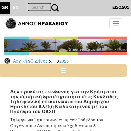
GR
EN
ΕΙΣΟΔΟΣ
Ο
Toggle
ΔΗΜΟΣ
navigati
Δελτία
Τύπου
Αρχείο
...
Αρχική
Ο Δήμος
2025
2026
2025
2024
2023
Δεν προκύπτει κίνδυνος για την Κρήτη από
την σεισμική δραστηριότητα στις Κυκλάδες-
2022
Τηλεφωνική επικοινωνία του Δημάρχου
2021
Ηρακλείου Αλέξη Καλοκαιρινού με τον
Πρόεδρο του ΟΑΣΠ
2020
Τηλεφωνική επικοινωνία με τον Πρόεδρο του
2019
Οργανισμού Αντισεισμικού Σχεδιασμού &