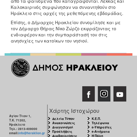
από τα φαινόμενα που καταγράφονται. Λέκκας και
ΑΝΘΕΚΤΙΚΗ
Καλοκαιρινός συμφώνησαν να συναντηθούν στο
ΠΟΛΗ
Ηράκλειο στις αρχές της μεθεπόμενης εβδομάδας.
Επίσης, ο Δήμαρχος Ηρακλείου συνομίλησε και με
τον Δήμαρχο Θήρας Νίκο Ζώρζο εκφράζοντας το
ενδιαφέρον και την συμπαράστασή του στις
ανησυχίες των κατοίκων του νησιού.
Χάρτης Ιστοχώρου
Αγίου Τίτου 1,
Δελτία Τύπου
Κ.Ε.Π.
Τ.Κ. 71202,
Ανακοινώσεις
Τηλέφωνα
Ηράκλειο
Διαγωνισμοί
e-Υπηρεσίες
Τηλ.: 2813-409000
Προσλήψεις
e-Αιτήματα
email:
info@heraklion.gr
Διαβουλεύσεις
Η Πόλη