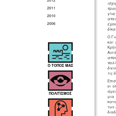
2012
ισχυ
2011
πραγ
γίνε
2010
απευ
2006
έχου
δίκα
Ο Γι
και 
Κρήτ
Αντ
αποσ
πολί
Ο ΤΟΠΟΣ ΜΑΣ
διευ
τις 
Επισ
οι ο
άμεσ
ΠΟΛΙΤΙΣΜΟΣ
μια
κατα
των 
διαδ