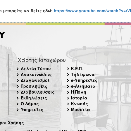
o
μπορείτε να δείτε εδώ:
https://www.youtube.com/watch?v=r
Χάρτης Ιστοχώρου
Δελτία Τύπου
Κ.Ε.Π.
Ανακοινώσεις
Τηλέφωνα
Διαγωνισμοί
e-Υπηρεσίες
Προσλήψεις
e-Αιτήματα
Διαβουλεύσεις
Η Πόλη
Εκδηλώσεις
Ιστορία
Ο Δήμος
Κνωσός
Υπηρεσίες
Μουσεία
ροι Χρήσης