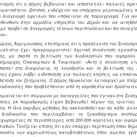
ρισμός ότι ο Δήμος βεβαιώνει και αποστέλλει παλαιές οφε
ματικότητα. Ωστόσο, ενδέχεται να υπάρχουν μεμονωμένες π
ι διαγραφή οφειλών που υπόκεινται σε παραγραφή. Για αυτ
θυνθούν στην αρμόδια υπηρεσία του Δήμου και να αιτηθο
με προβεί σε διαγραφές τέτοιων περιπτώσεων και θα συνεχί
ια».
ώργος Αγριμανάκης επεσήμανε ότι η προσέγγιση του Συνηγόρο
μάλιστα έχει προγραμματιστεί σχετική συνάντηση εργασί
ης, με σκοπό τη βελτίωση των διαδικασιών που αφορούν 
ιδήμαρχος Οικονομικών & Τουρισμού:
«Αυτή η συνάντηση εί
κοπεί στη διαφάνεια, τη λογοδοσία και τη βελτίωση της
τες έχουν λάβει ειδοποίηση για παλαιές κλήσεις να επικοι
θέτηση του ζητήματος. Ο Δήμος Ηρακλείου λειτουργεί με πλ
διαδικασίες που προβλέπονται από τη νομοθεσία και προστατε
ημαίνεται ότι σύμφωνα με καταγγελίες που έγιναν στο Συνήγο
ποίες εκ παραδρομής είχαν βεβαιωθεί πέραν της τριετία
α. Η ίδια ακριβώς μέθοδος θα ακολουθηθεί και σε κάθε άλλ
 διαδικασία που περιλαμβάνει το ξεκαθάρισμα συσσωρ
χωρημένες σε περισσότερες από 200.000 καρτέλες και αφορο
λαθών. Τονίζεται επίσης ότι εάν υπάρχει περίπτωση όπου δημ
ικασία των αχρεωστήτως καταβληθέντων, όπου άμεσα, γρή