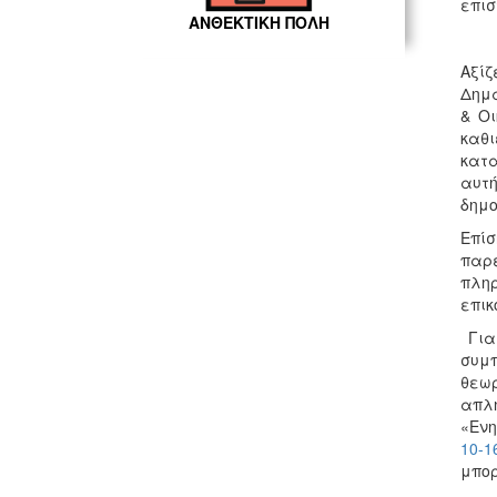
επισ
ΑΝΘΕΚΤΙΚΗ ΠΟΛΗ
Αξίζ
Δημά
& Οι
καθ
κατα
αυτή
δημο
Επίσ
παρ
πλη
επικ
Για
συμπ
θεωρ
απλ
«Ενη
10-1
μπορ