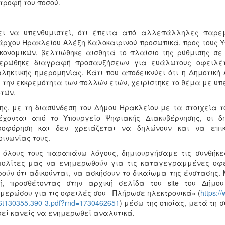
τροφή του ποσού.
ει να υπενθυμιστεί, ότι έπειτα από αλλεπάλληλες παρεμ
ρχου Ηρακλείου Αλέξη Καλοκαιρινού προσωπικά, προς τους Υ
κονομικών, βελτιώθηκε αισθητά το πλαίσιο της ρύθμισης σε 
ιερώθηκε διαγραφή προσαυξήσεων για ευάλωτους οφειλέ
ληκτικής ημερομηνίας. Κάτι που αποδεικνύει ότι η Δημοτική
 την εκκρεμότητα των πολλών ετών, χειρίστηκε το θέμα με υπ
τών.
ης, με τη διασύνδεση του Δήμου Ηρακλείου με τα στοιχεία τ
έχονται από το Υπουργείο Ψηφιακής Διακυβέρνησης, οι δ
ροφόρηση και δεν χρειάζεται να δηλώνουν και να επικ
οινωνίας τους.
 όλους τους παραπάνω λόγους, δημιουργήσαμε τις συνθήκε
ολίτες μας να ενημερωθούν για τις καταγεγραμμένες οφε
ούν ότι αδικούνται, να ασκήσουν το δικαίωμα της ένστασης.
ή, προσθέτοντας στην αρχική σελίδα του site του Δήμ
μερώσου για τις οφειλές σου - Πλήρωσε ηλεκτρονικά» (
https:/
6t130355.390-3.pdf?rnd=1730462651
) μέσω της οποίας, μετά τη σ
εί κανείς να ενημερωθεί αναλυτικά.