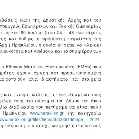
βάσεις (και) της Δημοτικής Αρχής και του
πουργούς Εσωτερικών και Εθνικής Οικονομίας
έως και 60 δόσεις (από 24 – 48 που ίσχυε),
τες και δόθηκε η πρόσφατη παράταση της
 Αρχή Ηρακλείου, η οποία έπρεπε να κλείσει
ευθυνότητα και γνώμονα και το συμφέρον των
ου Εθνικού Μητρώου Επικοινωνίας (ΕΜΕπ) που
ημότες έχουν άμεση και προσωποποιημένη
αιροποιούν ανά διαστήματα τα στοιχεία
ς και έχουμε καλέσει επανειλημμένα τους
ιλές τους στο σύστημα του Δήμου και όπου
 Μια διαδικασία που πετύχαμε να είναι πολύ
ου Ηρακλείου
www.heraklion.gr
την κατηγορία
/www.heraklion.gr/files/items/8/82881/image_-_2024-
υμπλήρωση των στοιχείων χρήστη στο taxisnet,