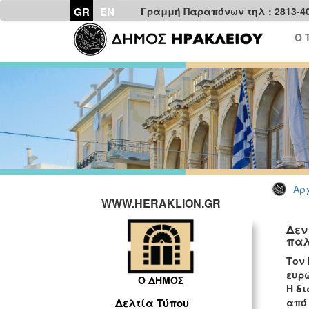
GR
EN
Γραμμή Παραπόνων τηλ : 2813-4
Ο 
Αρχ
WWW.HERAKLION.GR
Δεν
παλ
Τον 
ευρώ
Ο ΔΗΜΟΣ
Η
δι
από 
Δελτία Τύπου