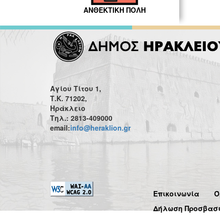
ΑΝΘΕΚΤΙΚΗ ΠΟΛΗ
Αγίου Τίτου 1,
Τ.Κ. 71202,
Ηράκλειο
Τηλ.: 2813-409000
email:
info@heraklion.gr
Επικοινωνία
Ό
Δήλωση Προσβασ