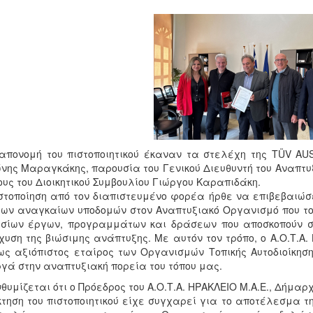
απονομή του πιστοποιητικού έκαναν τα στελέχη της TÜV A
νης Μαραγκάκης, παρουσία του Γενικού Διευθυντή του Αναπτ
υς του Διοικητικού Συμβουλίου Γιώργου Καραπιδάκη.
στοποίηση από τον διαπιστευμένο φορέα ήρθε να επιβεβαιώσ
των αναγκαίων υποδομών στον Αναπτυξιακό Οργανισμό που το
σίων έργων, προγραμμάτων και δράσεων που αποσκοπούν στη
χυση της βιώσιμης ανάπτυξης. Με αυτόν τον τρόπο, ο Α.Ο.Τ.Α.
ως αξιόπιστος εταίρος των Οργανισμών Τοπικής Αυτοδιοίκη
γά στην αναπτυξιακή πορεία του τόπου μας.
θυμίζεται ότι ο Πρόεδρος του Α.Ο.Τ.Α. ΗΡΑΚΛΕΙΟ Μ.Α.Ε., Δήμα
τηση του πιστοποιητικού είχε συγχαρεί για το αποτέλεσμα τ