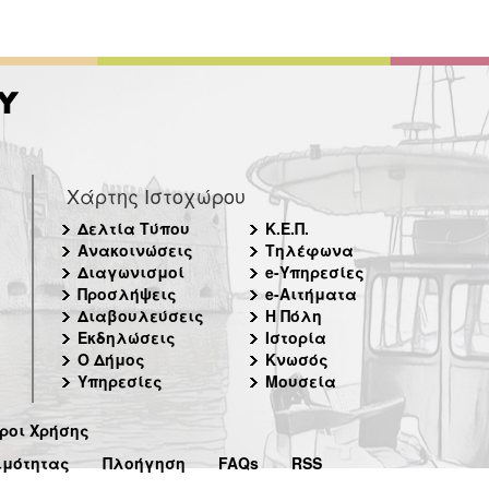
Χάρτης Ιστοχώρου
Δελτία Τύπου
Κ.Ε.Π.
Ανακοινώσεις
Τηλέφωνα
Διαγωνισμοί
e-Υπηρεσίες
Προσλήψεις
e-Αιτήματα
Διαβουλεύσεις
Η Πόλη
Εκδηλώσεις
Ιστορία
Ο Δήμος
Κνωσός
Υπηρεσίες
Μουσεία
ροι Χρήσης
ιμότητας
Πλοήγηση
FAQs
RSS