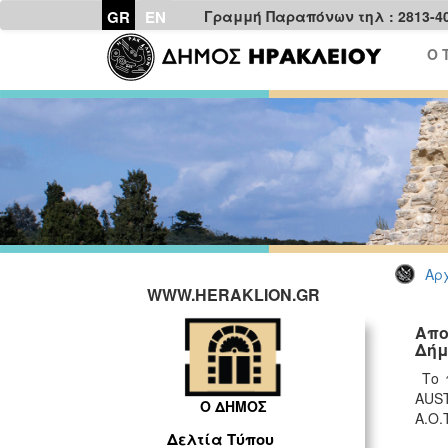
GR
EN
Γραμμή Παραπόνων τηλ : 2813-4
Ο 
Αρχ
WWW.HERAKLION.GR
Απο
Δήμ
Το 
AUST
Ο ΔΗΜΟΣ
Α.Ο.
Δελτία Τύπου