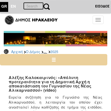
GR
EN
ΕΙΣΟΔΟΣ
Ο
Toggle
ΔΗΜΟΣ
navigati
Δελτία
Τύπου
Αρχείο
...
Αρχική
Ο Δήμος
2025
2026
2025
2024
2023
Αλέξης Καλοκαιρινός: «Απόλυτη
προτεραιότητα για τη Δημοτική Αρχή η
2022
αποκατάσταση του Γυμνασίου της Νέας
2021
Αλικαρνασσού» (video)
2020
Ευρεία συζήτηση για το Γυμνάσιο της Νέας
Αλικαρνασσού, η λειτουργία του οποίου έχει
2019
ανασταλεί λόγω καθίζησης σε τμήμα της εισόδου,