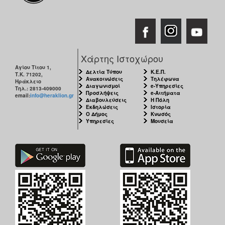
Χάρτης Ιστοχώρου
Αγίου Τίτου 1,
Δελτία Τύπου
Κ.Ε.Π.
Τ.Κ. 71202,
Ανακοινώσεις
Τηλέφωνα
Ηράκλειο
Διαγωνισμοί
e-Υπηρεσίες
Τηλ.: 2813-409000
Προσλήψεις
e-Αιτήματα
email:
info@heraklion.gr
Διαβουλεύσεις
Η Πόλη
Εκδηλώσεις
Ιστορία
Ο Δήμος
Κνωσός
Υπηρεσίες
Μουσεία